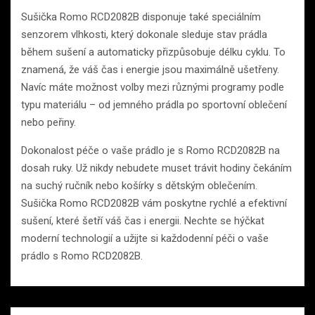
Sušička Romo RCD2082B disponuje také speciálním
senzorem vlhkosti, který dokonale sleduje stav prádla
během sušení a automaticky přizpůsobuje délku cyklu. To
znamená, že váš čas i energie jsou maximálně ušetřeny.
Navíc máte možnost volby mezi různými programy podle
typu materiálu – od jemného prádla po sportovní oblečení
nebo peřiny.
Dokonalost péče o vaše prádlo je s Romo RCD2082B na
dosah ruky. Už nikdy nebudete muset trávit hodiny čekáním
na suchý ručník nebo košírky s dětským oblečením.
Sušička Romo RCD2082B vám poskytne rychlé a efektivní
sušení, které šetří váš čas i energii. Nechte se hýčkat
moderní technologií a užijte si každodenní péči o vaše
prádlo s Romo RCD2082B.