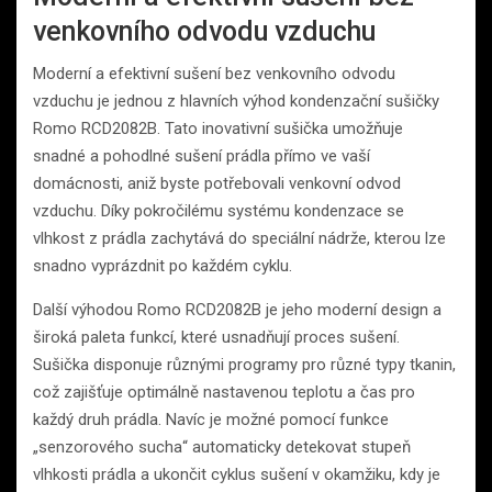
venkovního odvodu vzduchu
Moderní a efektivní sušení bez venkovního odvodu
vzduchu je jednou z hlavních výhod kondenzační sušičky
Romo RCD2082B. Tato inovativní sušička umožňuje
snadné a pohodlné sušení prádla přímo ve vaší
domácnosti, aniž byste potřebovali venkovní odvod
vzduchu. Díky pokročilému systému kondenzace se
vlhkost z prádla zachytává do speciální nádrže, kterou lze
snadno vyprázdnit po každém cyklu.
Další výhodou Romo RCD2082B je jeho moderní design a
široká paleta funkcí, které usnadňují proces sušení.
Sušička disponuje různými programy pro různé typy tkanin,
což zajišťuje optimálně nastavenou teplotu a čas pro
každý druh prádla. Navíc je možné pomocí funkce
„senzorového sucha“ automaticky detekovat stupeň
vlhkosti prádla a ukončit cyklus sušení v okamžiku, kdy je