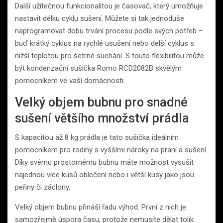
Další užitečnou funkcionalitou je časovač, který umožňuje
nastavit délku cyklu sušení. Můžete si tak jednoduše
naprogramovat dobu trvání procesu podle svých potřeb –
buď krátký cyklus na rychlé usušení nebo delší cyklus s
nižší teplotou pro šetrné suchání. S touto flexibilitou může
být kondenzační sušička Romo RCD2082B skvělým
pomocníkem ve vaší domácnosti.
Velký objem bubnu pro snadné
sušení většího množství prádla
S kapacitou až 8 kg prádla je tato sušička ideálním
pomocníkem pro rodiny s vyššími nároky na praní a sušení.
Díky svému prostornému bubnu máte možnost vysušit
najednou více kusů oblečení nebo i větší kusy jako jsou
peřiny či záclony.
Velký objem bubnu přináší řadu výhod. První z nich je
samozřejmě úspora času, protože nemusíte dělat tolik