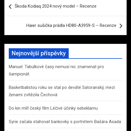
Navigace
Škoda Kodiaq 2024 nový model – Recenze
pro
příspěvek
Haier sušička prádla HD80-A3959-S – Recenze
Nejnovější příspěvky
Manuel: Tabulkové časy nemusí nic znamenat pro
šampionát
Basketbalistou roku se stal po deváté Satoranský, mezi
ženami zvítězila Čechová
Do kin míří český film Léčivé účinky sebeklamu
Syrie začala stahovat bankovky s portrétem Bašára Asada