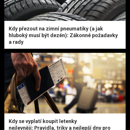
Kdy přezout na zimní pneumatiky (a jak
hluboký musí být dezén): Zákonné požadavky
a rady
Kdy se vyplatí koupit letenky
nejlevněji: Pravidla, triky a nejlepší dny pro