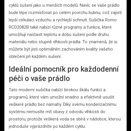
cyklů sušení jako u menších modelů. Navíc se vaše prádlo
bude lépe rozmísťovat po celém povrchu bubnu, což zajistí
lepší cirkulaci vzduchu a rychlejší schnutí. Sušička Romo
RCD2082B také nabízí různé programy a funkce, které
umožňují nastavit teplotu a dobu sušení podle druhu
materiálu nebo stupně vlhkosti prádla. To znamená, že si
můžete být jisti optimálním zachováním kvality vašeho
oblečení při každém sušení.
Ideální pomocník pro každodenní
péči o vaše prádlo
Tato moderní sušička nabízí širokou škálu funkcí a
programů, které vám umožní snadno a efektivně usušit
veškeré prádlo bez námahy. Díky svému kondenzačnímu
systému nemusíte mít obavy z odvodu vlhkosti do
prostoru, protože veškerá voda se sbírá v nádobce, kterou
jednoduše vyprázdníte po každém cyklu.