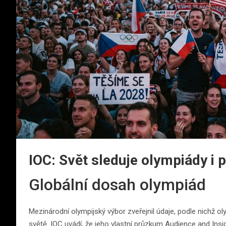
IOC: Svět sleduje olympiády i
Globální dosah olympiád
Mezinárodní olympijský výbor zveřejnil údaje, podle nichž o
světě. IOC uvádí, že jeho vlastní průzkum Audience and Insig