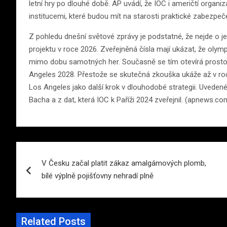
letní hry po dlouhé době. AP uvádí, že IOC i američtí organiz
institucemi, které budou mít na starosti praktické zabezpe
Z pohledu dnešní světové zprávy je podstatné, že nejde o je
projektu v roce 2026. Zveřejněná čísla mají ukázat, že oly
mimo dobu samotných her. Současně se tím otevírá prostor 
Angeles 2028. Přestože se skutečná zkouška ukáže až v roce
Los Angeles jako další krok v dlouhodobé strategii. Uvede
Bacha a z dat, která IOC k Paříži 2024 zveřejnil. (apnews.co
Navigace
V Česku začal platit zákaz amalgámových plomb,
pro
bílé výplně pojišťovny nehradí plně
příspěvek
Related Posts