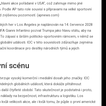
hlavní akce pořádané v USA“, což zahrnuje mimo jiné
. Podle AP tato role souvisí s přípravami na velké sportovní
pod zvýšenou pozorností. (apnews.com)
jských her v Los Angeles je naplánován na 14. července 2028
IFA Gianni Infantino pozval Trumpa jako hlavu státu, aby na
zi. To zápasí s širším politicko-sportovním rámcem, v němž se
obální události. IOC v této souvislosti zdůrazňuje zejména
ční koordinace pro desítky národních týmů a jejich
vní scénu
otvrzuje vysoký komerční i mediální dosah jeho značky. IOC
idelných globálních událostí, která dokáže přitáhnout
další čtyřleté období. Tato skutečnost je podstatná i proto,
 náklady na bezpečnost, infrastrukturu a logistiku. Los
i velikosti akce, ale i kvůli tomu, že půjde o první americké