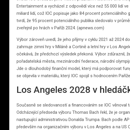
Entertainment a vycházel z odpovědí více než 55 000 lidí ve
miliard lidí, což IOC popisuje jako 84 procent potenciálního 
tvrdí, že 95 procent potenciálního publika sledovalo v průměr
zveřejnil po hrách v Paříži 2024. (apnews.com)
Výbor zároveň uvedl, že jeho příjmy v cyklu 2021 až 2024 do
zahrnuje zimní hry v Miláně a Cortině a letní hry v Los Angele
očekává, že předchozí výsledek překoná. Výbor zdůraznil, že
pořadatelská města, mezinárodní federace, národní olympij
Jde o dlouhodobý finanční model, který má podporovat fungo
se objevila v materiálu, který IOC spojil s hodnocením Paří
Los Angeles 2028 v hledáč
Současně se sledovaností a financováním se IOC věnoval tak
Odcházející předseda výboru Thomas Bach řekl, že je organiz
nastupující administrativou Donalda Trumpa. Bach podle AP
především na organizačním výboru v Los Angeles a na US 