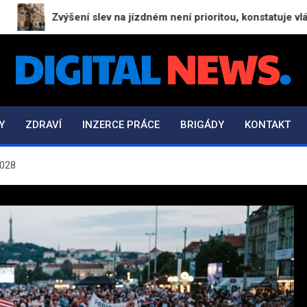
Zvýšení slev na jízdném není prioritou, konstatuje vláda
Digital-News.cz
Informační a zpravodajský portál
Y
ZDRAVÍ
INZERCE PRÁCE
BRIGÁDY
KONTAKT
2028