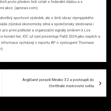
átoři proto předem řeší vztah s federální vládou a s
čení akce. (apnews.com)
dnotlivý sportovní výsledek, ale o širší obraz olympijského
mpiáda zůstává ekonomicky silná a společensky sledovaná i
pro první politické a organizační signály směrem k Los
 konání her, IOC už nyní prezentuje Paříž 2024 jako úspěch a
né informace vycházejí z reportu AP o vystoupení Thomase
m)
Angličané porazili Mexiko 3:2 a postoupili do
čtvrtfinále mistrovství světa