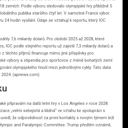
 18 zemích. Podle výboru sledovalo olympijské hry přibližně 5
globálního publika staršího čtyř let. V samotné Francii výbor
u 24 hodin vysílání. Údaje se vztahují k reportu, který IOC
sáhly 7,6 miliardy dolarů. Pro období 2025 až 2028, které
s, IOC podle stejného reportu už zajistil 7,3 miliardy dolarů a
 z těchto příjmů financuje mimo jiné příspěvky pro
ské výbory a stipendia pro sportovce z méně bohatých zemí.
vání olympijského hnutí mezi jednotlivými cykly. Tato data
že 2024. (apnews.com)
ku
é přípravám na další letní hry v Los Angeles v roce 2028.
ace „velmi sebejistá a klidná“ ve vztahu ke spolupráci s
 uvedl, že odpovědnost za první kontakty s novým týmem leží
Olympic and Paralympic Committee. Trump předtím oznámil,