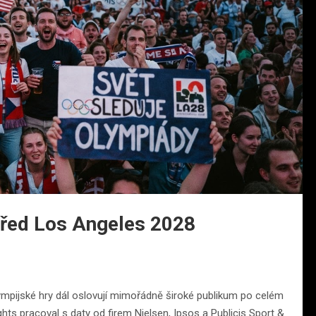
 před Los Angeles 2028
lympijské hry dál oslovují mimořádně široké publikum po celém
hts pracoval s daty od firem Nielsen, Ipsos a Publicis Sport &