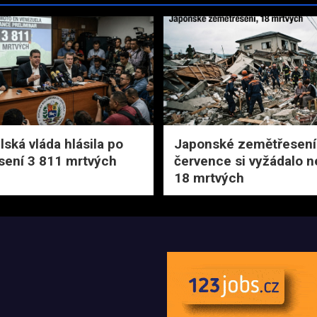
ská vláda hlásila po
Japonské zemětřesení 
ení 3 811 mrtvých
července si vyžádalo 
18 mrtvých