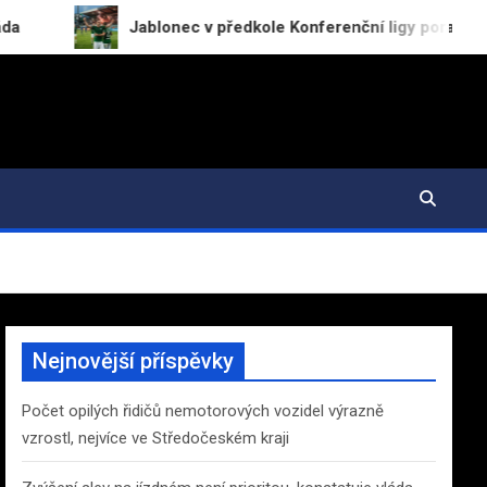
Jablonec v předkole Konferenční ligy porazil RFS 2:0
Nejnovější příspěvky
Počet opilých řidičů nemotorových vozidel výrazně
vzrostl, nejvíce ve Středočeském kraji