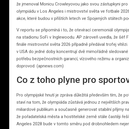
že jmenoval Monicu Crowleyovou jako svou zástupkyni pro „
olympiádu v Los Angeles i mistrovství světa ve fotbale 2026
akce, které budou v příštích letech ve Spojených státech 
V reportu se připomíná i to, že otevírací ceremoniál olympi
na stadionu SoFi v Inglewoodu. AP zároveň uvedla, že šéf F
finále mistrovství světa 2026 případně předával trofej vítě
v USA do jedné doby koncentrují dvě mimořádně sledované gl
potřebu bezpečnostních garancí, vízového režimu a organiza
doprovod. (apnews.com)
Co z toho plyne pro sporto
Pro olympijské hnutí je zpráva důležitá především tím, že p
staví na tom, že olympiáda zůstává jednou z největších prav
miliardové publikum a současně generovat stabilní příjmy na 
že pořadatelská města a hostitelské země stále častěji řeší
Angeles 2028 bude v tomto směru pod drobnohledem nejen kvůl