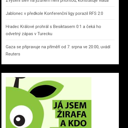
Zvýšení slev na jízdném není prioritou, konstatuje vláda
Jablonec v předkole Konferenční ligy porazil RFS 2:0
Hradec Králové prohrál s Besiktasem 0:1 a čeká ho
odvetný zápas v Turecku
Gaza se připravuje na příměří od 7. srpna ve 20:00, uvádí
Reuters