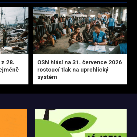
z 28.
OSN hlásí na 31. července 2026
nejméně
rostoucí tlak na uprchlický
systém