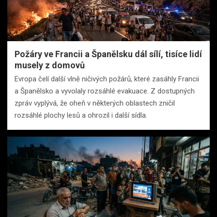
Požáry ve Francii a Španělsku dál sílí, tisíce lidí
musely z domovů
Evropa čelí další vlně ničivých požárů, které zasáhly Francii
a Španělsko a vyvolaly rozsáhlé evakuace. Z dostupných
zpráv vyplývá, že oheň v některých oblastech zničil
rozsáhlé plochy lesů a ohrozil i další sídla.