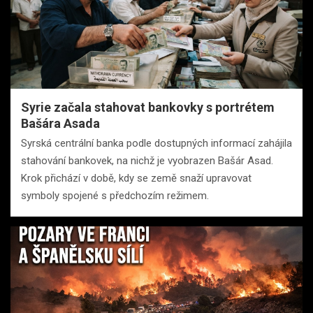
Syrie začala stahovat bankovky s portrétem
Bašára Asada
Syrská centrální banka podle dostupných informací zahájila
stahování bankovek, na nichž je vyobrazen Bašár Asad.
Krok přichází v době, kdy se země snaží upravovat
symboly spojené s předchozím režimem.