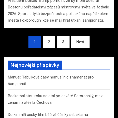
Prezident Donald Trump pohrozil, že by mohl odebrat
Bostonu pořadatelství zápasů mistrovství světa ve fotbale
2026. Spor se týká bezpečnosti a politického napětí kolem
města Foxborough, kde se mají hrát utkání šampionátu.
Stránkování
1
2
3
Next
příspěvků
Nejnovější příspěvky
Manuel: Tabulkové časy nemusí nic znamenat pro
šampionát
Basketbalistou roku se stal po deváté Satoranský, mezi
ženami zvítězila Čechová
Do kin míří český film Léčivé účinky sebeklamu