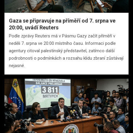
Gaza se připravuje na příměří od 7. srpna ve
20:00, uvádí Reuters
Podle zprávy Reuters má v Pásmu Gazy začít příměří v
neděli 7. srpna ve 20:00 místního času. Informaci podle
agentury citoval palestinský představitel, zatímco další
podrobnosti o podmínkách a rozsahu klidu zbraní zůstávají
nejasné.