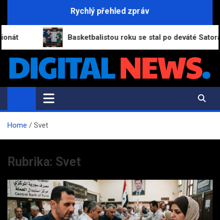
Skip
Rychlý přehled zpráv
to
content
Basketbalistou roku se stal po deváté Satoranský, mezi
Digital-News.cz
Informační a zpravodajský portál
Home
Svet
Rubrika:
Svet