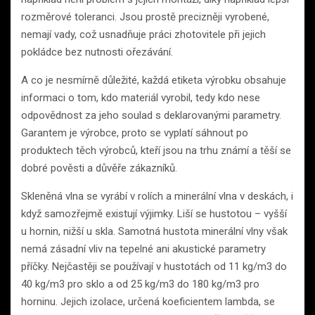
rozměrové toleranci. Jsou prostě precizněji vyrobené,
nemají vady, což usnadňuje práci zhotovitele při jejich
pokládce bez nutnosti ořezávání.
A co je nesmírně důležité, každá etiketa výrobku obsahuje
informaci o tom, kdo materiál vyrobil, tedy kdo nese
odpovědnost za jeho soulad s deklarovanými parametry.
Garantem je výrobce, proto se vyplatí sáhnout po
produktech těch výrobců, kteří jsou na trhu známí a těší se
dobré pověsti a důvěře zákazníků.
Skleněná vlna se vyrábí v rolích a minerální vlna v deskách, i
když samozřejmě existují výjimky. Liší se hustotou – vyšší
u hornin, nižší u skla. Samotná hustota minerální vlny však
nemá zásadní vliv na tepelné ani akustické parametry
příčky. Nejčastěji se používají v hustotách od 11 kg/m3 do
40 kg/m3 pro sklo a od 25 kg/m3 do 180 kg/m3 pro
horninu. Jejich izolace, určená koeficientem lambda, se