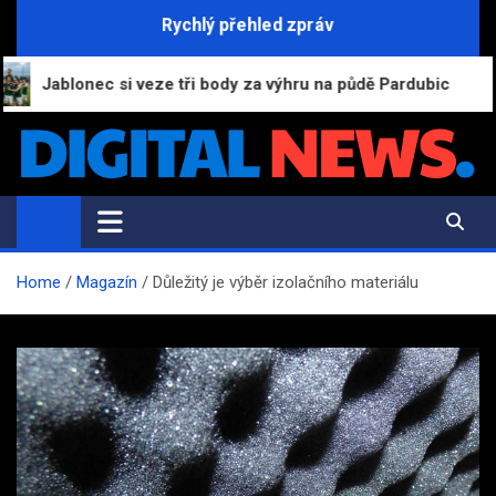
Skip
Rychlý přehled zpráv
to
content
lonec si veze tři body za výhru na půdě Pardubic
Digital-News.cz
Informační a zpravodajský portál
Home
Magazín
Důležitý je výběr izolačního materiálu