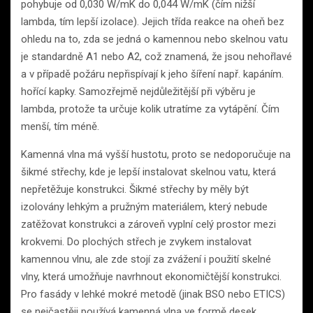
pohybuje od 0,030 W/mK do 0,044 W/mK (čím nižší
lambda, tím lepší izolace). Jejich třída reakce na oheň bez
ohledu na to, zda se jedná o kamennou nebo skelnou vatu
je standardně A1 nebo A2, což znamená, že jsou nehořlavé
a v případě požáru nepřispívají k jeho šíření např. kapáním.
hořící kapky. Samozřejmě nejdůležitější při výběru je
lambda, protože ta určuje kolik utratíme za vytápění. Čím
menší, tím méně.
Kamenná vlna má vyšší hustotu, proto se nedoporučuje na
šikmé střechy, kde je lepší instalovat skelnou vatu, která
nepřetěžuje konstrukci. Šikmé střechy by měly být
izolovány lehkým a pružným materiálem, který nebude
zatěžovat konstrukci a zároveň vyplní celý prostor mezi
krokvemi. Do plochých střech je zvykem instalovat
kamennou vlnu, ale zde stojí za zvážení i použití skelné
vlny, která umožňuje navrhnout ekonomičtější konstrukci.
Pro fasády v lehké mokré metodě (jinak BSO nebo ETICS)
se nejčastěji používá kamenná vlna ve formě desek.