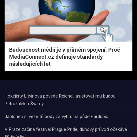
Budoucnost médií je v přímém spojení: Proč
MediaConnect.cz definuje standardy
následujících let
Hokejisty Litvínova povede Reichel, asistovat mu budou
Petružálek a Švarný
Jablonec si veze tři body za výhru na půdě Pardubic
V Praze začíná festival Prague Pride, duhový průvod očekává
50 tisíc lidí