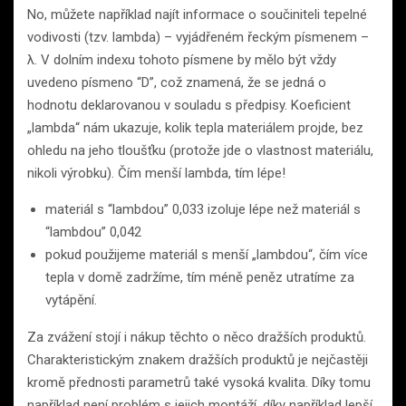
No, můžete například najít informace o součiniteli tepelné
vodivosti (tzv. lambda) – vyjádřeném řeckým písmenem –
λ. V dolním indexu tohoto písmene by mělo být vždy
uvedeno písmeno “D”, což znamená, že se jedná o
hodnotu deklarovanou v souladu s předpisy. Koeficient
„lambda“ nám ukazuje, kolik tepla materiálem projde, bez
ohledu na jeho tloušťku (protože jde o vlastnost materiálu,
nikoli výrobku). Čím menší lambda, tím lépe!
materiál s “lambdou” 0,033 izoluje lépe než materiál s
“lambdou” 0,042
pokud použijeme materiál s menší „lambdou“, čím více
tepla v domě zadržíme, tím méně peněz utratíme za
vytápění.
Za zvážení stojí i nákup těchto o něco dražších produktů.
Charakteristickým znakem dražších produktů je nejčastěji
kromě přednosti parametrů také vysoká kvalita. Díky tomu
například není problém s jejich montáží, díky například lepší