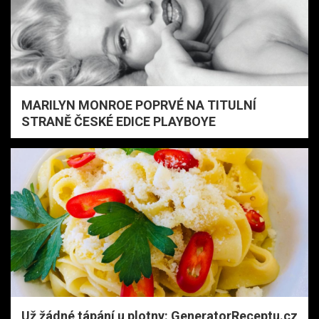
MARILYN MONROE POPRVÉ NA TITULNÍ
STRANĚ ČESKÉ EDICE PLAYBOYE
Už žádné tápání u plotny: GeneratorReceptu.cz