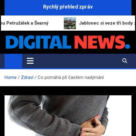
Skip
Rychlý přehled zpráv
to
content
užálek a Švarný
Jablonec si veze tři body za výhr
Digital-News.cz
Informační a zpravodajský portál
Home
Zdraví
Co pomáhá při častém nadýmání