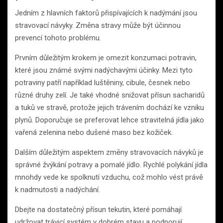
Jedním z hlavních faktorů přispívajících k nadýmání jsou
stravovací návyky. Změna stravy může být účinnou
prevencí tohoto problému.
Prvním důležitým krokem je omezit konzumaci potravin,
které jsou známé svými nadýchavými účinky. Mezi tyto
potraviny patří například luštěniny, cibule, česnek nebo
různé druhy zelí. Je také vhodné snižovat přísun sacharidů
a tuků ve stravě, protože jejich trávením dochází ke vzniku
plynů. Doporučuje se preferovat lehce stravitelná jídla jako
vařená zelenina nebo dušené maso bez kožiček.
Dalším důležitým aspektem změny stravovacích návyků je
správné žvýkání potravy a pomalé jídlo. Rychlé polykání jídla
mnohdy vede ke spolknutí vzduchu, což mohlo vést právě
k nadmutosti a nadýchání.
Dbejte na dostatečný přísun tekutin, které pomáhají
udržovat trávicí systém v dobrém stavu a podporují