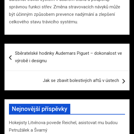
správnou funkci střev. Změna stravovacích návyků může
být účinným způsobem prevence nadýmání a zlepšení
celkového stavu trávicího systému.
Navigace
Sběratelské hodinky Audemars Piguet – dokonalost ve
pro
výrobě i designu
příspěvek
Jak se zbavit bolestivých aftů v ústech
Nejnovější příspěvky
Hokejisty Litvínova povede Reichel, asistovat mu budou
Petružálek a Švarný