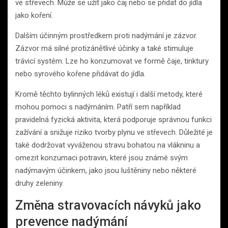
ve střevech. Může se užít jako čaj nebo se přidat do jídla
jako koření.
Dalším účinným prostředkem proti nadýmání je zázvor.
Zázvor má silné protizánětlivé účinky a také stimuluje
trávicí systém. Lze ho konzumovat ve formě čaje, tinktury
nebo syrového kořene přidávat do jídla.
Kromě těchto bylinných léků existují i další metody, které
mohou pomoci s nadýmáním. Patří sem například
pravidelná fyzická aktivita, která podporuje správnou funkci
zažívání a snižuje riziko tvorby plynu ve střevech. Důležité je
také dodržovat vyváženou stravu bohatou na vlákninu a
omezit konzumaci potravin, které jsou známé svým
nadýmavým účinkem, jako jsou luštěniny nebo některé
druhy zeleniny.
Změna stravovacích návyků jako
prevence nadýmání