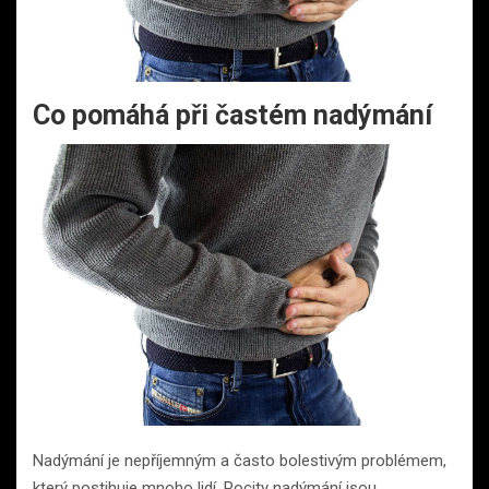
Co pomáhá při častém nadýmání
Nadýmání je nepříjemným a často bolestivým problémem,
který postihuje mnoho lidí. Pocity nadýmání jsou