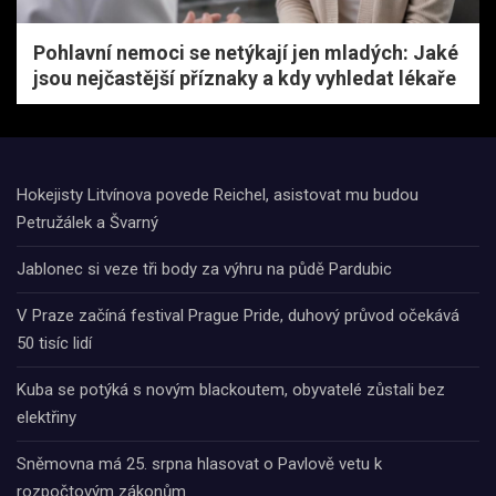
Pohlavní nemoci se netýkají jen mladých: Jaké
jsou nejčastější příznaky a kdy vyhledat lékaře
Hokejisty Litvínova povede Reichel, asistovat mu budou
Petružálek a Švarný
Jablonec si veze tři body za výhru na půdě Pardubic
V Praze začíná festival Prague Pride, duhový průvod očekává
50 tisíc lidí
Kuba se potýká s novým blackoutem, obyvatelé zůstali bez
elektřiny
Sněmovna má 25. srpna hlasovat o Pavlově vetu k
rozpočtovým zákonům