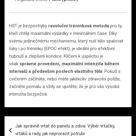
HIIT je bezpochyby
revoluční tréninková metoda
pro ty,
kteří chtějí maximální výsledky v minimálním čase. Díky
svému jedinečnému mechanismu, který nutí tělo spalovat
tuky i po tréninku (EPOC efekt), je ideální pro efektivní
hubnutí a zlepšení kondice. Klíčem k úspěchu je
však
správné provedení, maximální intenzita během
intervalů a především poslech vlastního těla
. Pokud s
cvičením začínáte, nebo máte jakékoliv zdravotní potíže,
začněte pomalu a vždy se ujistěte, že je pro vás vysoká
intenzita bezpečná.
Navigace
Jak správně vrtat do panelu a zdiva: Výběr vrtačky,
pro
vrtáků a rady, jak neprorazit potrubí