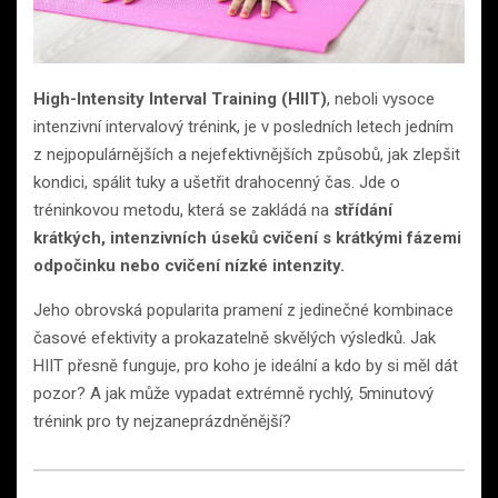
High-Intensity Interval Training (HIIT)
, neboli vysoce
intenzivní intervalový trénink, je v posledních letech jedním
z nejpopulárnějších a nejefektivnějších způsobů, jak zlepšit
kondici, spálit tuky a ušetřit drahocenný čas. Jde o
tréninkovou metodu, která se zakládá na
střídání
krátkých, intenzivních úseků cvičení s krátkými fázemi
odpočinku nebo cvičení nízké intenzity.
Jeho obrovská popularita pramení z jedinečné kombinace
časové efektivity a prokazatelně skvělých výsledků. Jak
HIIT přesně funguje, pro koho je ideální a kdo by si měl dát
pozor? A jak může vypadat extrémně rychlý, 5minutový
trénink pro ty nejzaneprázdněnější?