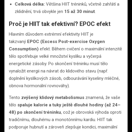
Celková délka:
Většina HIIT tréninků, včetně zahřátí a
zklidnění, trvá obvykle jen
15 až 30 minut
.
Proč je HIIT tak efektivní? EPOC efekt
Hlavním důvodem extrémní efektivity HIIT je
takzvaný
EPOC (Excess Post-exercise Oxygen
Consumption)
efekt. Během cvičení o maximální intenzitě
tělo spotřebuje velké množství kyslíku a vyčerpá
energetické zásoby. Po skončení tréninku musí tělo
vynaložit energii na návrat do klidového stavu (např.
doplnění kyslíkových zásob, odbourávání kyseliny mléčné,
obnova hormonální rovnováhy).
Tento
zvýšený klidový metabolismus
znamená, že vaše
tělo
spaluje kalorie a tuky ještě dlouhé hodiny (až 24–
48) po skončení tréninku
, což je obrovská výhoda oproti
tradičnímu, dlouhému a monotónnímu kardiu. HIIT tak
podporuje hubnutí a zároveň zlepšuje kondici, maximální