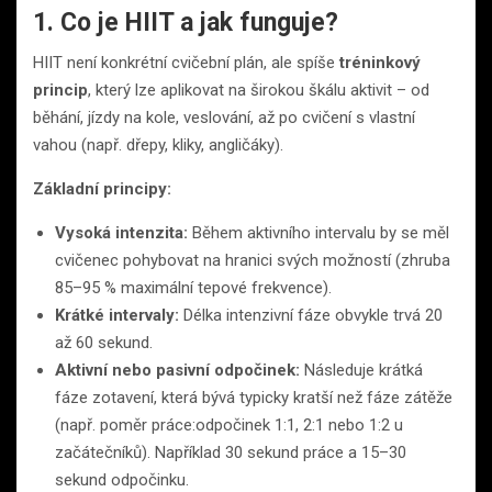
1. Co je HIIT a jak funguje?
HIIT není konkrétní cvičební plán, ale spíše
tréninkový
princip
, který lze aplikovat na širokou škálu aktivit – od
běhání, jízdy na kole, veslování, až po cvičení s vlastní
vahou (např. dřepy, kliky, angličáky).
Základní principy:
Vysoká intenzita:
Během aktivního intervalu by se měl
cvičenec pohybovat na hranici svých možností (zhruba
85–95 % maximální tepové frekvence).
Krátké intervaly:
Délka intenzivní fáze obvykle trvá 20
až 60 sekund.
Aktivní nebo pasivní odpočinek:
Následuje krátká
fáze zotavení, která bývá typicky kratší než fáze zátěže
(např. poměr práce:odpočinek 1:1, 2:1 nebo 1:2 u
začátečníků). Například 30 sekund práce a 15–30
sekund odpočinku.