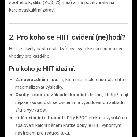
spotřebu kyslíku (VO$_2$ max) a má pozitivní vliv na
kardiovaskulární zdraví.
2. Pro koho se HIIT cvičení (ne)hodí?
HIIT je skvělý nástroj, ale kvůli své vysoké náročnosti není
vhodný pro každého.
Pro koho je HIIT ideální:
Zaneprázdnění lidé:
Ti, kteří mají málo času, ale chtějí
maximalizovat výsledky.
Osoby s dobrou základní kondicí:
Jedinci, kteří již mají
nějaké zkušenosti se cvičením a vybudovanou základní
sílu a vytrvalost.
Lidé usilující o hubnutí:
Díky EPOC efektu a vysokému
spalování kalorií během krátké doby je HIIT výborným
nástrojem pro redukci tuku.