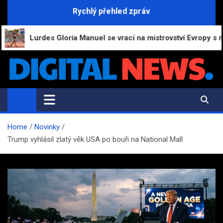
Skip
Rychlý přehled zpráv
to
content
Lurdes Gloria Manuel se vrací na mistrovství Evropy s novou síl
Digital-News.cz
Informační a zpravodajský portál
Home
Novinky
Trump vyhlásil zlatý věk USA po bouři na National Mall