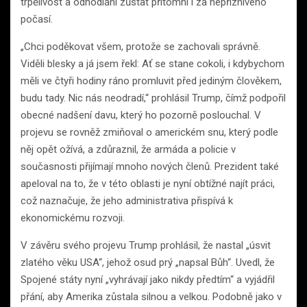
trpělivost a odhodlání zůstat přítomní i za nepříznivého
počasí.
„Chci poděkovat všem, protože se zachovali správně.
Viděli blesky a já jsem řekl: Ať se stane cokoli, i kdybychom
měli ve čtyři hodiny ráno promluvit před jediným člověkem,
budu tady. Nic nás neodradí,“ prohlásil Trump, čímž podpořil
obecné nadšení davu, který ho pozorně poslouchal. V
projevu se rovněž zmiňoval o americkém snu, který podle
něj opět ožívá, a zdůraznil, že armáda a policie v
současnosti přijímají mnoho nových členů. Prezident také
apeloval na to, že v této oblasti je nyní obtížné najít práci,
což naznačuje, že jeho administrativa přispívá k
ekonomickému rozvoji.
V závěru svého projevu Trump prohlásil, že nastal „úsvit
zlatého věku USA“, jehož osud prý „napsal Bůh“. Uvedl, že
Spojené státy nyní „vyhrávají jako nikdy předtím“ a vyjádřil
přání, aby Amerika zůstala silnou a velkou. Podobně jako v