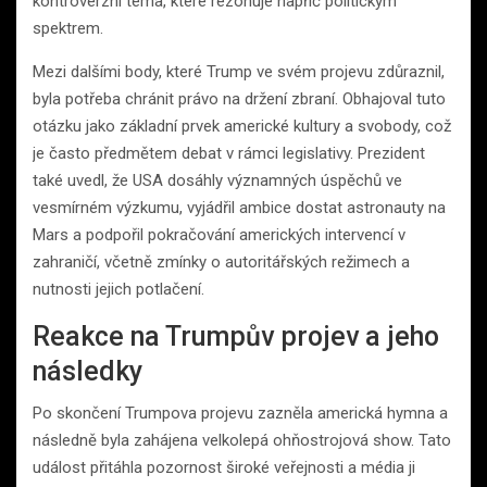
kontroverzní téma, které rezonuje napříč politickým
spektrem.
Mezi dalšími body, které Trump ve svém projevu zdůraznil,
byla potřeba chránit právo na držení zbraní. Obhajoval tuto
otázku jako základní prvek americké kultury a svobody, což
je často předmětem debat v rámci legislativy. Prezident
také uvedl, že USA dosáhly významných úspěchů ve
vesmírném výzkumu, vyjádřil ambice dostat astronauty na
Mars a podpořil pokračování amerických intervencí v
zahraničí, včetně zmínky o autoritářských režimech a
nutnosti jejich potlačení.
Reakce na Trumpův projev a jeho
následky
Po skončení Trumpova projevu zazněla americká hymna a
následně byla zahájena velkolepá ohňostrojová show. Tato
událost přitáhla pozornost široké veřejnosti a média ji