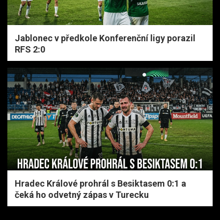
Jablonec v předkole Konferenční ligy porazil
RFS 2:0
Hradec Králové prohrál s Besiktasem 0:1 a
čeká ho odvetný zápas v Turecku