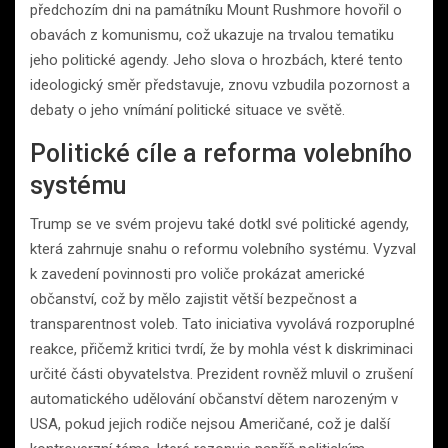
předchozím dni na památníku Mount Rushmore hovořil o
obavách z komunismu, což ukazuje na trvalou tematiku
jeho politické agendy. Jeho slova o hrozbách, které tento
ideologický směr představuje, znovu vzbudila pozornost a
debaty o jeho vnímání politické situace ve světě.
Politické cíle a reforma volebního
systému
Trump se ve svém projevu také dotkl své politické agendy,
která zahrnuje snahu o reformu volebního systému. Vyzval
k zavedení povinnosti pro voliče prokázat americké
občanství, což by mělo zajistit větší bezpečnost a
transparentnost voleb. Tato iniciativa vyvolává rozporuplné
reakce, přičemž kritici tvrdí, že by mohla vést k diskriminaci
určité části obyvatelstva. Prezident rovněž mluvil o zrušení
automatického udělování občanství dětem narozeným v
USA, pokud jejich rodiče nejsou Američané, což je další