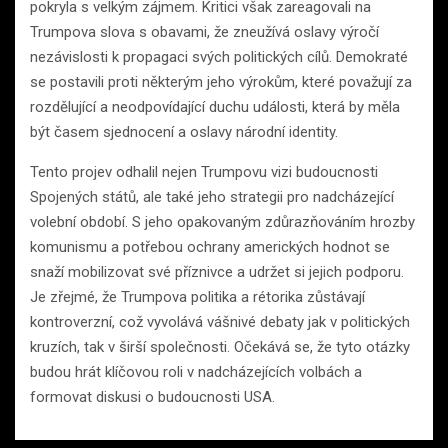
pokryla s velkým zájmem. Kritici však zareagovali na
Trumpova slova s obavami, že zneužívá oslavy výročí
nezávislosti k propagaci svých politických cílů. Demokraté
se postavili proti některým jeho výrokům, které považují za
rozdělující a neodpovídající duchu události, která by měla
být časem sjednocení a oslavy národní identity.
Tento projev odhalil nejen Trumpovu vizi budoucnosti
Spojených států, ale také jeho strategii pro nadcházející
volební období. S jeho opakovaným zdůrazňováním hrozby
komunismu a potřebou ochrany amerických hodnot se
snaží mobilizovat své příznivce a udržet si jejich podporu.
Je zřejmé, že Trumpova politika a rétorika zůstávají
kontroverzní, což vyvolává vášnivé debaty jak v politických
kruzích, tak v širší společnosti. Očekává se, že tyto otázky
budou hrát klíčovou roli v nadcházejících volbách a
formovat diskusi o budoucnosti USA.