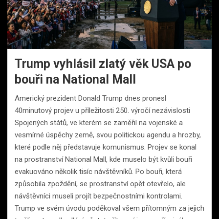
Trump vyhlásil zlatý věk USA po
bouři na National Mall
Americký prezident Donald Trump dnes pronesl
40minutový projev u příležitosti 250. výročí nezávislosti
Spojených států, ve kterém se zaměřil na vojenské a
vesmírné úspěchy země, svou politickou agendu a hrozby,
které podle něj představuje komunismus. Projev se konal
na prostranství National Mall, kde muselo být kvůli bouři
evakuováno několik tisíc návštěvníků. Po bouři, která
způsobila zpoždění, se prostranství opět otevřelo, ale
návštěvníci museli projít bezpečnostními kontrolami.
Trump ve svém úvodu poděkoval všem přítomným za jejich