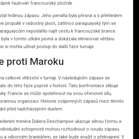
e vápně faulován francouzský útočník.
e stal hrdinou zápasu. Jeho penalta byla přesná a s přehledem
ie propukli v radostný jásot, zatímco paraguayský tým se
 Paraguaycům nepodařilo najít cestu k francouzské brance.
la v tomto utkání pevná a dokázala eliminovat většinu
e si mohla užívat postup do další fáze turnaje.
le proti Maroku
a celkové vítězství v turnaji. V následujícím zápase se
o do této fáze poprvé v historii. Tato konfrontace slibuje
vky. Francie se může spolehnout na svou ofenzivní sílu,
brannou organizaci. Historie vzájemných zápasů mezi těmito
ání před nadcházejícím duelem.
vedením trenéra Didiera Deschampse ukazuje silnou formu a
 individuální schopnosti mohou rozhodnout o osudu zápasu.
ou a výborným brankářem, se také bude snažit o překvapení. V