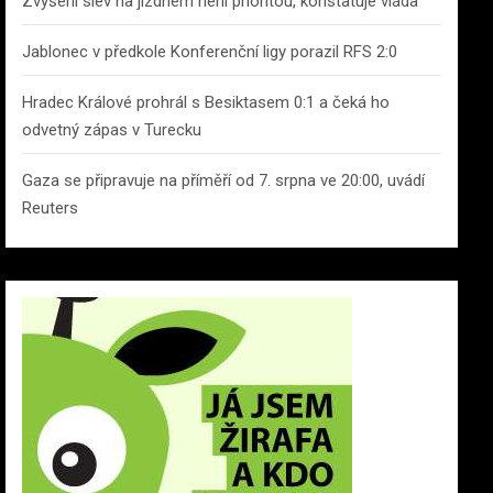
Zvýšení slev na jízdném není prioritou, konstatuje vláda
Jablonec v předkole Konferenční ligy porazil RFS 2:0
Hradec Králové prohrál s Besiktasem 0:1 a čeká ho
odvetný zápas v Turecku
Gaza se připravuje na příměří od 7. srpna ve 20:00, uvádí
Reuters