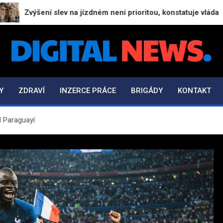
výšení slev na jízdném není prioritou, konstatuje vláda
Digital-News.cz
Informační a zpravodajský portál
Y
ZDRAVÍ
INZERCE PRÁCE
BRIGÁDY
KONTAKT
d Paraguayí