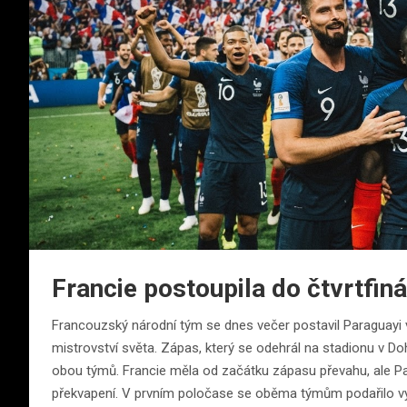
Francie postoupila do čtvrtfin
Francouzský národní tým se dnes večer postavil Paraguayi v
mistrovství světa. Zápas, který se odehrál na stadionu v Do
obou týmů. Francie měla od začátku zápasu převahu, ale Pa
překvapení. V prvním poločase se oběma týmům podařilo vytv