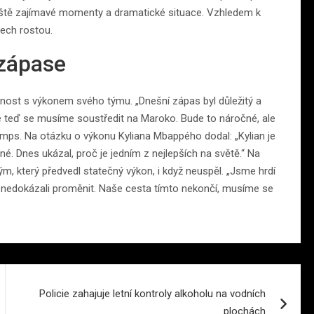
řiště zajímavé momenty a dramatické situace. Vzhledem k
rech rostou.
 zápase
enost s výkonem svého týmu. „Dnešní zápas byl důležitý a
 ale teď se musíme soustředit na Maroko. Bude to náročné, ale
hamps. Na otázku o výkonu Kyliana Mbappého dodal: „Kylian je
. Dnes ukázal, proč je jedním z nejlepších na světě.“ Na
ým, který předvedl statečný výkon, i když neuspěl. „Jsme hrdí
je nedokázali proměnit. Naše cesta tímto nekončí, musíme se
Policie zahajuje letní kontroly alkoholu na vodních
plochách