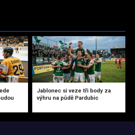
vede
Jablonec si veze tři body za
 budou
výhru na půdě Pardubic