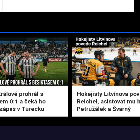
rálové prohrál s
Hokejisty Litvínova po
em 0:1 a čeká ho
Reichel, asistovat mu
zápas v Turecku
Petružálek a Švarný