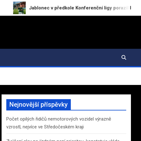
Jablonec v předkole Konferenční ligy porazil RFS 2:0
Nejnovější příspěvky
Počet opilých řidičů nemotorových vozidel výrazně
vzrostl, nejvíce ve Středočeském kraji