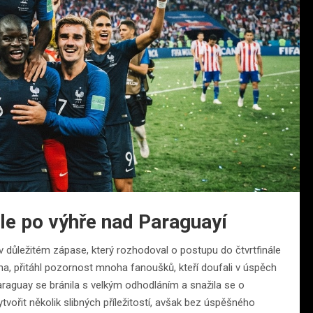
ále po výhře nad Paraguayí
 důležitém zápase, který rozhodoval o postupu do čtvrtfinále
ha, přitáhl pozornost mnoha fanoušků, kteří doufali v úspěch
raguay se bránila s velkým odhodláním a snažila se o
ořit několik slibných příležitostí, avšak bez úspěšného