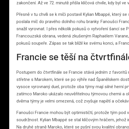
zakončení. Až ve 72. minutě přišla klíčová chvíle, kdy byl v
Přesně v tu chvíli se k míči postavil Kylian Mbappé, který s
poslala míč do pravého dolního rohu branky. Fanoušci Franc
snažil vyrovnat. I přes několik pokusů o vytvoření šancí se
Francouzská obrana, vedená zkušeným Raphaëlem Varane, by
pokusů soupeře. Zápas se tak blížil ke svému konci, a Franci
Francie se těší na čtvrtfiná
Postupem do čtvrtfinále se Francie stává jedním z favoritů n
střetne s Marokem, které se po výhře nad Španělskem dostal
vysoce vyrovnaný duel, protože oba týmy mají silné herní pr
zatímco Maroko ukázalo neuvěřitelnou týmovou chemii a o
dvěma týmy je velmi omezená, což zvyšuje napětí a očekáv
Fanoušci Francie mohou být optimističtí, protože tým pod 
soudržnost. Kylian Mbappé se stal klíčovým hráčem, jehož
Na druhé straně Maroko, které se pyšní svou kvalitní obran