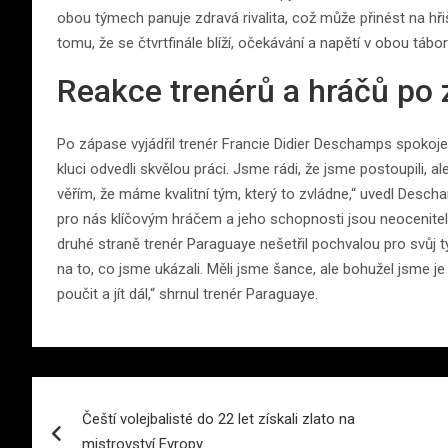
obou týmech panuje zdravá rivalita, což může přinést na h
tomu, že se čtvrtfinále blíží, očekávání a napětí v obou tábo
Reakce trenérů a hráčů po
Po zápase vyjádřil trenér Francie Didier Deschamps spokoj
kluci odvedli skvělou práci. Jsme rádi, že jsme postoupili,
věřím, že máme kvalitní tým, který to zvládne,“ uvedl Desc
pro nás klíčovým hráčem a jeho schopnosti jsou neocenitelné
druhé straně trenér Paraguaye nešetřil pochvalou pro svůj t
na to, co jsme ukázali. Měli jsme šance, ale bohužel jsme 
poučit a jít dál,“ shrnul trenér Paraguaye.
Navigace
Čeští volejbalisté do 22 let získali zlato na
pro
mistrovství Evropy