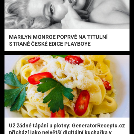
MARILYN MONROE POPRVÉ NA TITULNÍ
STRANĚ ČESKÉ EDICE PLAYBOYE
Už žádné tápání u plotny: GeneratorReceptu.cz
přichází jako největší digitální kuchařka v