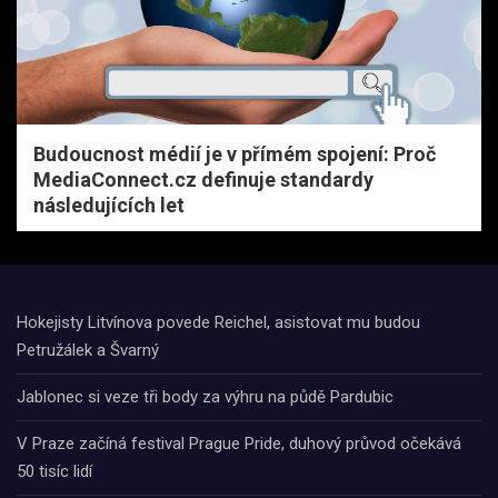
Budoucnost médií je v přímém spojení: Proč
MediaConnect.cz definuje standardy
následujících let
Hokejisty Litvínova povede Reichel, asistovat mu budou
Petružálek a Švarný
Jablonec si veze tři body za výhru na půdě Pardubic
V Praze začíná festival Prague Pride, duhový průvod očekává
50 tisíc lidí