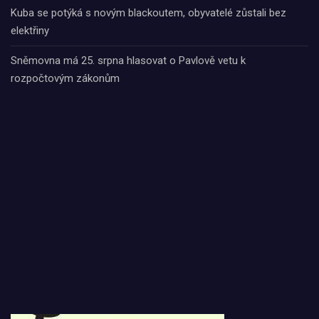
Kuba se potýká s novým blackoutem, obyvatelé zůstali bez
elektřiny
Sněmovna má 25. srpna hlasovat o Pavlově vetu k
rozpočtovým zákonům