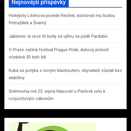
Nejnovější příspěvky
Hokejisty Litvínova povede Reichel, asistovat mu budou
Petružálek a Švarný
Jablonec si veze tři body za výhru na půdě Pardubic
V Praze začíná festival Prague Pride, duhový průvod
očekává 50 tisíc lidí
Kuba se potýká s novým blackoutem, obyvatelé zůstali bez
elektřiny
Sněmovna má 25. srpna hlasovat o Pavlově vetu k
rozpočtovým zákonům