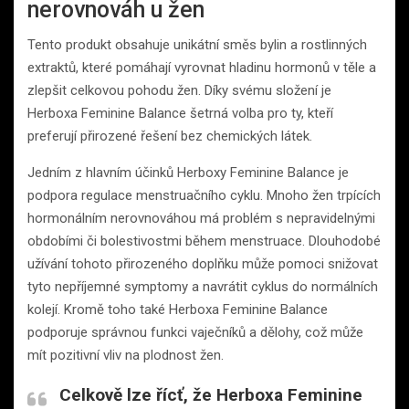
nerovnováh u žen
Tento produkt obsahuje unikátní směs bylin a rostlinných
extraktů, které pomáhají vyrovnat hladinu hormonů v těle a
zlepšit celkovou pohodu žen. Díky svému složení je
Herboxa Feminine Balance šetrná volba pro ty, kteří
preferují přirozené řešení bez chemických látek.
Jedním z hlavním účinků Herboxy Feminine Balance je
podpora regulace menstruačního cyklu. Mnoho žen trpících
hormonálním nerovnováhou má problém s nepravidelnými
obdobími či bolestivostmi během menstruace. Dlouhodobé
užívání tohoto přirozeného doplňku může pomoci snižovat
tyto nepříjemné symptomy a navrátit cyklus do normálních
kolejí. Kromě toho také Herboxa Feminine Balance
podporuje správnou funkci vaječníků a dělohy, což může
mít pozitivní vliv na plodnost žen.
Celkově lze řícť, že Herboxa Feminine