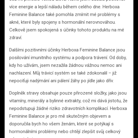
více energie a lepší náladu během celého dne. Herboxa
Feminine Balance také pomohla zmírnit mé problémy s
akné, které byly spojeny s hormonální nerovnováhou.
Celkově jsem spokojená s účinky tohoto produktu na mé
zdraví.
Dalšími pozitivními účinky Herboxa Feminine Balance jsou
posilování imunitního systému a podpora trávení. Od doby,
kdy ho užívám, jsem nezažila žádnou vážnou nemoc ani
nachlazení. Můj trávicí systém se také zdokonalil – již
nepociťuji nadýmání ani pálení žáhy po jídle jako dřív.
Doplněk stravy obsahuje pouze přirozené složky, jako jsou
vitamíny, minerály a bylinné extrakty, což mi dává jistotu, že
nepodstupuji žádné riziko zdravotních komplikací. Herboxa
Feminine Balance je pro mě skutečným objevem a
doporučila bych ho všem ženám, které se potýkají s
hormonálními problémy nebo chtějí zlepšit svůj celkový