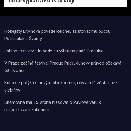
co se vyplatí a kolik to stojí
Hokejisty Litvínova povede Reichel, asistovat mu budou
Petružálek a Švarný
Jablonec si veze tři body za výhru na půdě Pardubic
V Praze začíná festival Prague Pride, duhový průvod očekává
50 tisíc lidí
Kuba se potýká s novým blackoutem, obyvatelé zůstali bez
elektřiny
Sněmovna má 25. srpna hlasovat o Pavlově vetu k
rozpočtovým zákonům