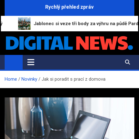
Skip
Rychlý přehled zpráv
to
content
Jablonec si veze tři body za výhru na půdě Pardubic
Digital-News.cz
Informační a zpravodajský portál
Home
Novinky
Jak si poradit s prací z domova