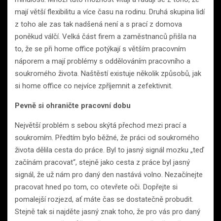
mají větší flexibilitu a více času na rodinu. Druhá skupina lidí
z toho ale zas tak nadšená není a s prací z domova
poněkud válčí. Velká část firem a zaměstnanců přišla na
to, že se při home office potýkají s větším pracovním
náporem a mají problémy s oddělováním pracovního a
soukromého života. Naštěstí existuje několik způsobů, jak
si home office co nejvíce zpříjemnit a zefektivnit.
Pevně si ohraničte pracovní dobu
Největší problém s sebou skýtá přechod mezi prací a
soukromím. Předtím bylo běžné, že práci od soukromého
života dělila cesta do práce. Byl to jasný signál mozku „teď
začínám pracovat“, stejně jako cesta z práce byl jasný
signál, že už nám pro daný den nastává volno. Nezačínejte
pracovat hned po tom, co otevřete oči. Dopřejte si
pomalejší rozjezd, ať máte čas se dostatečně probudit.
Stejně tak si najděte jasný znak toho, že pro vás pro daný