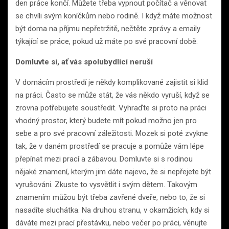
den práce končí. Můžete třeba vypnout počítač a věnovat
se chvíli svým koníčkům nebo rodině. I když máte možnost
být doma na příjmu nepřetržitě, nečtěte zprávy a emaily
týkající se práce, pokud už máte po své pracovní době.
Domluvte si, ať vás spolubydlící neruší
V domácím prostředí je někdy komplikované zajistit si klid
na práci. Často se může stát, že vás někdo vyruší, když se
zrovna potřebujete soustředit. Vyhraďte si proto na práci
vhodný prostor, který budete mít pokud možno jen pro
sebe a pro své pracovní záležitosti. Mozek si poté zvykne
tak, že v daném prostředí se pracuje a pomůže vám lépe
přepínat mezi prací a zábavou. Domluvte si s rodinou
nějaké znamení, kterým jim dáte najevo, že si nepřejete být
vyrušováni. Zkuste to vysvětlit i svým dětem. Takovým
znamením můžou být třeba zavřené dveře, nebo to, že si
nasadíte sluchátka. Na druhou stranu, v okamžicích, kdy si
dáváte mezi prací přestávku, nebo večer po práci, věnujte