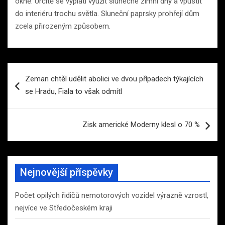
okně. Určitě se vyplatí využít slunečné zimní dny a vpustit
do interiéru trochu světla. Sluneční paprsky prohřejí dům
zcela přirozeným způsobem.
Navigace
Zeman chtěl udělit abolici ve dvou případech týkajících
pro
se Hradu, Fiala to však odmítl
příspěvek
Zisk americké Moderny klesl o 70 %
Nejnovější příspěvky
Počet opilých řidičů nemotorových vozidel výrazně vzrostl,
nejvíce ve Středočeském kraji