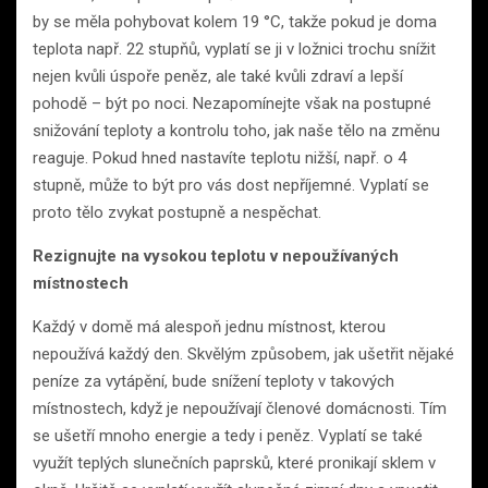
by se měla pohybovat kolem 19 °C, takže pokud je doma
teplota např. 22 stupňů, vyplatí se ji v ložnici trochu snížit
nejen kvůli úspoře peněz, ale také kvůli zdraví a lepší
pohodě – být po noci. Nezapomínejte však na postupné
snižování teploty a kontrolu toho, jak naše tělo na změnu
reaguje. Pokud hned nastavíte teplotu nižší, např. o 4
stupně, může to být pro vás dost nepříjemné. Vyplatí se
proto tělo zvykat postupně a nespěchat.
Rezignujte na vysokou teplotu v nepoužívaných
místnostech
Každý v domě má alespoň jednu místnost, kterou
nepoužívá každý den. Skvělým způsobem, jak ušetřit nějaké
peníze za vytápění, bude snížení teploty v takových
místnostech, když je nepoužívají členové domácnosti. Tím
se ušetří mnoho energie a tedy i peněz. Vyplatí se také
využít teplých slunečních paprsků, které pronikají sklem v