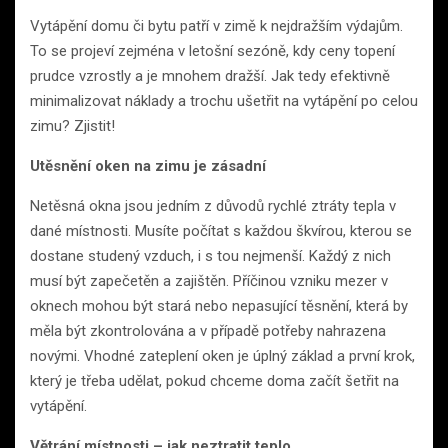
Vytápění domu či bytu patří v zimě k nejdražším výdajům.
To se projeví zejména v letošní sezóně, kdy ceny topení
prudce vzrostly a je mnohem dražší. Jak tedy efektivně
minimalizovat náklady a trochu ušetřit na vytápění po celou
zimu? Zjistit!
Utěsnění oken na zimu je zásadní
Netěsná okna jsou jedním z důvodů rychlé ztráty tepla v
dané místnosti. Musíte počítat s každou škvírou, kterou se
dostane studený vzduch, i s tou nejmenší. Každý z nich
musí být zapečetěn a zajištěn. Příčinou vzniku mezer v
oknech mohou být stará nebo nepasující těsnění, která by
měla být zkontrolována a v případě potřeby nahrazena
novými. Vhodné zateplení oken je úplný základ a první krok,
který je třeba udělat, pokud chceme doma začít šetřit na
vytápění.
Větrání místnosti – jak neztratit teplo