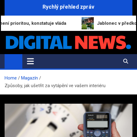
Skip
Rychlý přehled zpráv
to
content
oritou, konstatuje vláda
Jablonec v předkole Konfe
Digital-News.cz
Informační a zpravodajský portál
Home
Magazín
Způsoby, jak ušetřit za vytápění ve vašem interiéru