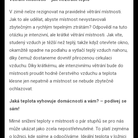
V zimě nelze rezignovat na pravidelné větrání místnosti.
Jak to ale udělat, abyste místnost nevystavovali
zbytečným a rychlým tepelným ztrátám? Odpovědí na tuto
otázku je intenzivní, ale krátké větrání místnosti. Jak víte,
studený vzduch je těžší než teplý, takže když otevřete okno,
okamžitě spadne na podlahu a vytlačí teplý vzduch nahoru,
díky čemuž dostaneme dovnitř přirozenou cirkulaci
vzduchu. Díky krátkému, ale intenzivnímu větrání bude do
místnosti proudit hodně čerstvého vzduchu a teplota
klesne jen nepatrně a místnost se nebude zbytečně
ochlazovat.
Jaká teplota vyhovuje domácnosti a vám? – podívej se
sám!
Mírné snížení teploty v místnosti o pár stupňů se pro nás
může ukázat jako zcela nepostřehnutelné. To platí zejména
o ložnici, kde spíme a odpočíváme. Ideální teplota v ložnici