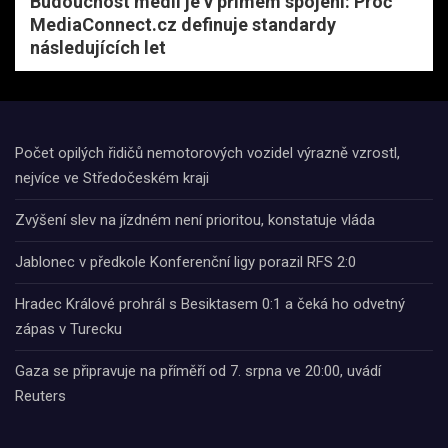
Budoucnost médií je v přímém spojení: Proč
MediaConnect.cz definuje standardy
následujících let
Počet opilých řidičů nemotorových vozidel výrazně vzrostl,
nejvíce ve Středočeském kraji
Zvýšení slev na jízdném není prioritou, konstatuje vláda
Jablonec v předkole Konferenční ligy porazil RFS 2:0
Hradec Králové prohrál s Besiktasem 0:1 a čeká ho odvetný
zápas v Turecku
Gaza se připravuje na příměří od 7. srpna ve 20:00, uvádí
Reuters