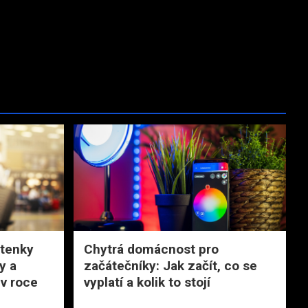
etenky
Chytrá domácnost pro
ky a
začátečníky: Jak začít, co se
 v roce
vyplatí a kolik to stojí