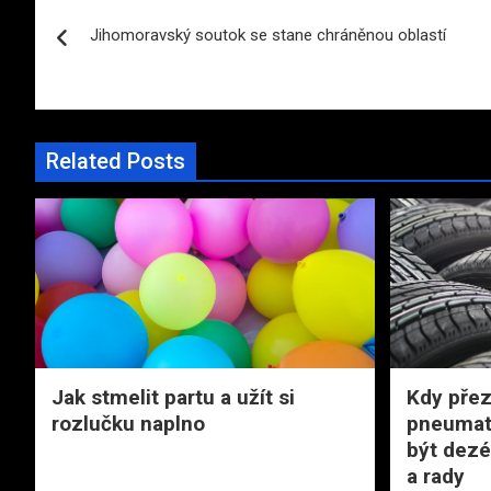
Navigace
Jihomoravský soutok se stane chráněnou oblastí
pro
příspěvek
Related Posts
Jak stmelit partu a užít si
Kdy přez
rozlučku naplno
pneumati
být dezé
a rady