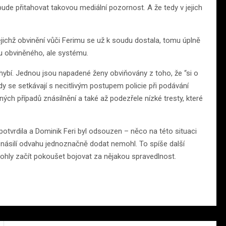
 bude přitahovat takovou mediální pozornost. A že tedy v jejich
jejichž obvinění vůči Ferimu se už k soudu dostala, tomu úplně
ou obviněného, ale systému.
hybí. Jednou jsou napadené ženy obviňovány z toho, že “si o
dy se setkávají s necitlivým postupem policie při podávání
ých případů znásilnění a také až podezřele nízké tresty, které
otvrdila a Dominik Feri byl odsouzen – něco na této situaci
 násilí odvahu jednoznačně dodat nemohl. To spíše další
hly začít pokoušet bojovat za nějakou spravedlnost.