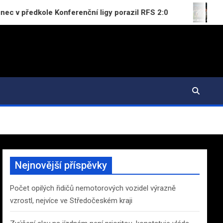
dkole Konferenční ligy porazil RFS 2:0
Hradec Krá
Nejnovější příspěvky
Počet opilých řidičů nemotorových vozidel výrazně
vzrostl, nejvíce ve Středočeském kraji