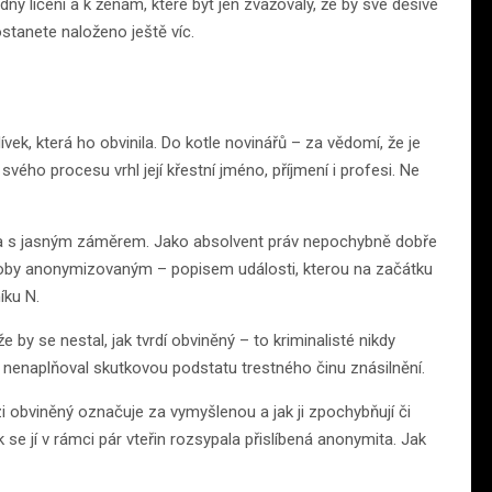
 líčení a k ženám, které byť jen zvažovaly, že by své děsivé
ostanete naloženo ještě víc.
ívek, která ho obvinila. Do kotle novinářů – za vědomí, že je
vého procesu vrhl její křestní jméno, příjmení i profesi. Ne
ně a s jasným záměrem. Jako absolvent práv nepochybně dobře
té doby anonymizovaným – popisem události, kterou na začátku
íku N.
 by se nestal, jak tvrdí obviněný – to kriminalisté nikdy
a nenaplňoval skutkovou podstatu trestného činu znásilnění.
zi obviněný označuje za vymyšlenou a jak ji zpochybňují či
 se jí v rámci pár vteřin rozsypala přislíbená anonymita. Jak