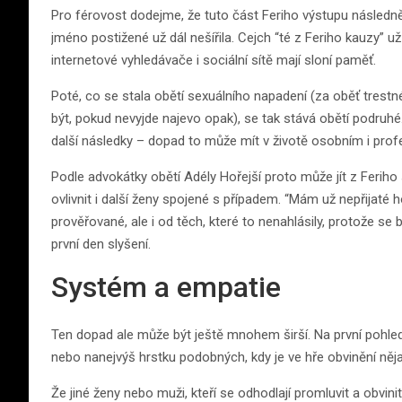
Pro férovost dodejme, že tuto část Feriho výstupu následn
jméno postižené už dál nešířila. Cejch “té z Feriho kauzy” u
internetové vyhledávače i sociální sítě mají sloní paměť.
Poté, co se stala obětí sexuálního napadení (za oběť trestn
být, pokud nevyjde najevo opak), se tak stává obětí podruh
další následky – dopad to může mít v životě osobním i prof
Podle advokátky obětí Adély Hořejší proto může jít z Feriho
ovlivnit i další ženy spojené s případem. “Mám už nepřijaté h
prověřované, ale i od těch, které to nenahlásily, protože se 
první den slyšení.
Systém a empatie
Ten dopad ale může být ještě mnohem širší. Na první pohled s
nebo nanejvýš hrstku podobných, kdy je ve hře obvinění ně
Že jiné ženy nebo muži, kteří se odhodlají promluvit a obvin