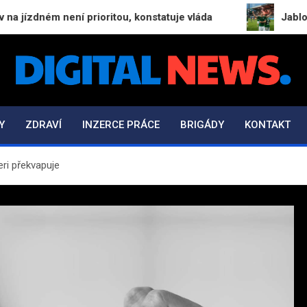
ém není prioritou, konstatuje vláda
Jablonec v pře
Digital-News.cz
Informační a zpravodajský portál
Y
ZDRAVÍ
INZERCE PRÁCE
BRIGÁDY
KONTAKT
ri překvapuje