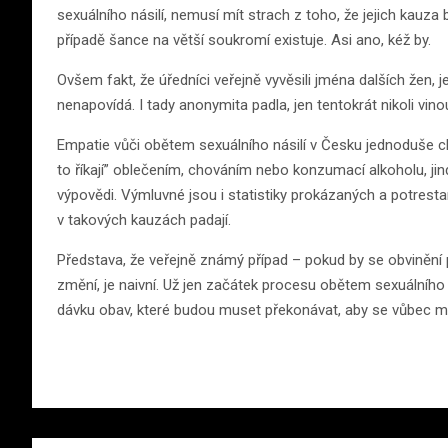
sexuálního násilí, nemusí mít strach z toho, že jejich kauza
případě šance na větší soukromí existuje. Asi ano, kéž by.
Ovšem fakt, že úředníci veřejně vyvěsili jména dalších žen, 
nenapovídá. I tady anonymita padla, jen tentokrát nikoli vin
Empatie vůči obětem sexuálního násilí v Česku jednoduše c
to říkají” oblečením, chováním nebo konzumací alkoholu, jin
výpovědi. Výmluvné jsou i statistiky prokázaných a potrestan
v takových kauzách padají.
Představa, že veřejně známý případ – pokud by se obvinění p
změní, je naivní. Už jen začátek procesu obětem sexuálního
dávku obav, které budou muset překonávat, aby se vůbec mo