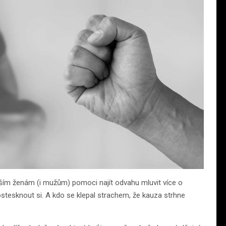
ším ženám (i mužům) pomoci najít odvahu mluvit více o
postesknout si. A kdo se klepal strachem, že kauza strhne