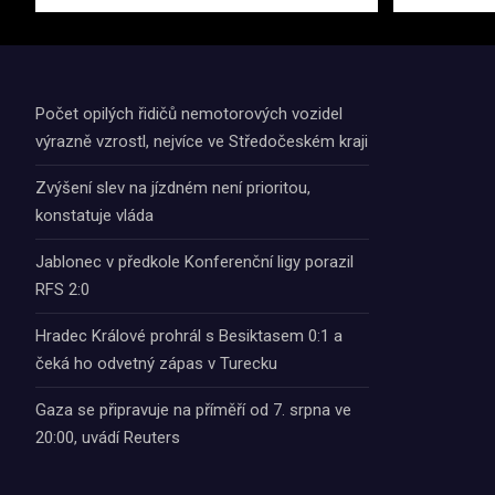
Počet opilých řidičů nemotorových vozidel
výrazně vzrostl, nejvíce ve Středočeském kraji
Zvýšení slev na jízdném není prioritou,
konstatuje vláda
Jablonec v předkole Konferenční ligy porazil
RFS 2:0
Hradec Králové prohrál s Besiktasem 0:1 a
čeká ho odvetný zápas v Turecku
Gaza se připravuje na příměří od 7. srpna ve
20:00, uvádí Reuters