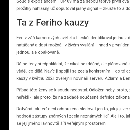
Soud s exposlancem TOP 09 má za sebou teprve první dva dny
prožitky nahlásily, už doputoval jasný signál – zkuste to a d
Ta z Feriho kauzy
Feri v záři kamerových světel a blesků identifikoval jednu z d
natáčený a dost možná i v živém vysílání – hned v první den s
jednou, ale opakovaně.
Dá se tedy předpokládat, že nikoli bezděčně, ale plánova
věděl, co dělá. Navíc ji spojil i se zcela konkrétním – do 
kauzy v květnu 2021 zveřejnili novináři serveru A2larm a Den
Případ této ženy se k soudu nedostal. Odložen nebyl proto, že
neřekli -, ale proto, že na základě současné definice zákon
Dotyčná tak teď není odsouzena sledovat jen to, jak její ver
hodnotí zástupy známých i zcela neznámých lidí. Ale i to, jak
se její jméno lavinovitě šíří veřejným prostorem.