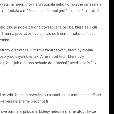
ě většina médií i novinářů vypípala nebo kompletně smazala a
ž ale dostala a může se s ní táhnout ještě dlouhá léta, protože
ého činu je podle zákona považována osoba, která se jí cítí
é. Trauma prožívá znovu a navíc se k němu mohou přidat i
esním.
 strany o strategii. O formu zastrašování, která by mohla
ovory od svých klientek. A nejen od těch, které byly
bojí, že jejich ochrana nebude dostatečná,” uvedla Hořejší v
e zdá, že jde o specifickou situaci, jen o tento jeden případ
jaké veřejně známé osobnosti.
it své partnery, příbuzné, kolegy nebo neznámé útočníky ze