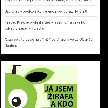
Zvýšení slev na jízdném není prioritou, konstatuje vláda
Jablonec v předkole Konferenční ligy porazil RFS 2:0
Hradec Králové prohrál s Besiktasem 0:1 a čeká ho
odvetný zápas v Turecku
Gaza se připravuje na příměří od 7. srpna ve 20:00, uvádí
Reuters