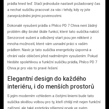
prádla hned teď. Stačí jednoduše nastavit požadovaný čas
a nechat sušičku pracovat za vás i tehdy, kdy vy jste
zaneprázdněni jinými povinnostmi.
Dokonalé vysušení prádla s Philco PD 7 Chiva není žádný
problém díky široké škále funkcí, které tato sušička nabízí.
Senzorové sušení a odložený start jsou jen některé z
mnoha možností, které vám usnadní práci s vaším
prádlem. Navíc je tato sušička energeticky úsporná a
chrání vaše oblečení před nadměrným vysušením. Pokud
hledáte spolehlivou a funkční sušičku prádla, Philco PD 7
Chiva je pro vás to pravé řešení.
Elegantní design do každého
interiéru, i do menších prostorů
S jejím moderním vzhledem a čistými liniemi bude tato
sušička skvělou volbou pro ty, kteří chtějí mít nejen funkční
zařízení, ale také esteticky příjemný prvek ve svém