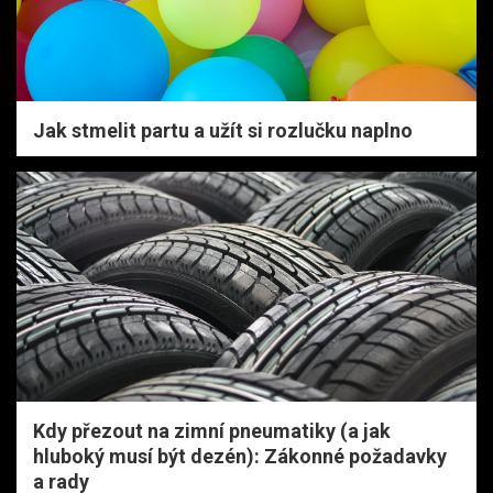
Jak stmelit partu a užít si rozlučku naplno
Kdy přezout na zimní pneumatiky (a jak
hluboký musí být dezén): Zákonné požadavky
a rady