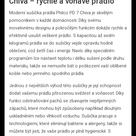
Chiva – rychlé a voňavé prádlo
Moderní sušička prádla Philco PD 7 Chiva je skvělým
pomocníkem v každé domácnosti. Díky svému
inovativnímu designu a pokročilým funkcím dokáže rychle a
efektivně usušit veškeré prádlo. S kapacitou až sedm
kilogramů prádla se do sušičky vejde opravdu hodně
oblečení, což šetří čas i energii. Navíc díky speciálním
programům lze nastavit teplotu i délku sušení podle druhu
materiálu, takže se nemusíte bát o poškození vaší oblíbené
košile nebo jemného spodního prádla.
Jednou z největších výhod této sušičky je její schopnost
dodat vašemu prádlu přirozenou svěžest a voňavost. Díky
funkci odstraňování pachů se zbavujete nepříjemných
zápachů, které mohou být způsobeny například dlouhým
uskladněním nebo vlhkostí vzduchu. Sušička pracuje s
technologiemi, které eliminují bakterie a alergeny, takže si
můžete být jisti, že vaše prádlo je plně hygienické. S