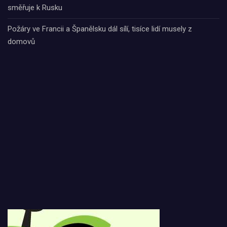
směřuje k Rusku
Požáry ve Francii a Španělsku dál sílí, tisíce lidí musely z
domovů