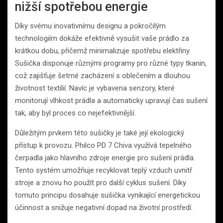
nižší spotřebou energie
Díky svému inovativnímu designu a pokročilým
technologiím dokáže efektivně vysušit vaše prádlo za
krátkou dobu, přičemž minimalizuje spotřebu elektřiny.
Sušička disponuje různými programy pro různé typy tkanin,
což zajišťuje šetrné zacházení s oblečením a dlouhou
životnost textilií. Navíc je vybavena senzory, které
monitorují vlhkost prádla a automaticky upravují čas sušení
tak, aby byl proces co nejefektivnější.
Důležitým prvkem této sušičky je také její ekologický
přístup k provozu. Philco PD 7 Chiva využívá tepelného
čerpadla jako hlavního zdroje energie pro sušení prádla.
Tento systém umožňuje recyklovat teplý vzduch uvnitř
stroje a znovu ho použít pro další cyklus sušení. Díky
tomuto principu dosahuje sušička vynikající energetickou
účinnost a snižuje negativní dopad na životní prostředí.