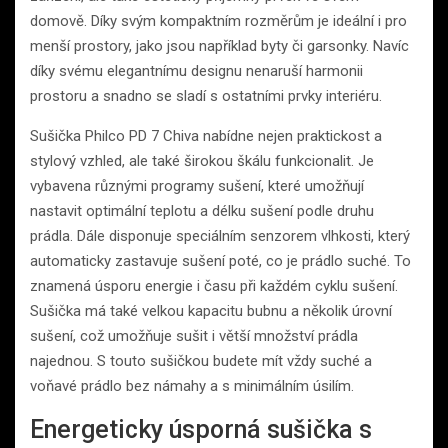
domově. Díky svým kompaktním rozměrům je ideální i pro
menší prostory, jako jsou například byty či garsonky. Navíc
díky svému elegantnímu designu nenaruší harmonii
prostoru a snadno se sladí s ostatními prvky interiéru.
Sušička Philco PD 7 Chiva nabídne nejen praktickost a
stylový vzhled, ale také širokou škálu funkcionalit. Je
vybavena různými programy sušení, které umožňují
nastavit optimální teplotu a délku sušení podle druhu
prádla. Dále disponuje speciálním senzorem vlhkosti, který
automaticky zastavuje sušení poté, co je prádlo suché. To
znamená úsporu energie i času při každém cyklu sušení.
Sušička má také velkou kapacitu bubnu a několik úrovní
sušení, což umožňuje sušit i větší množství prádla
najednou. S touto sušičkou budete mít vždy suché a
voňavé prádlo bez námahy a s minimálním úsilím.
Energeticky úsporná sušička s