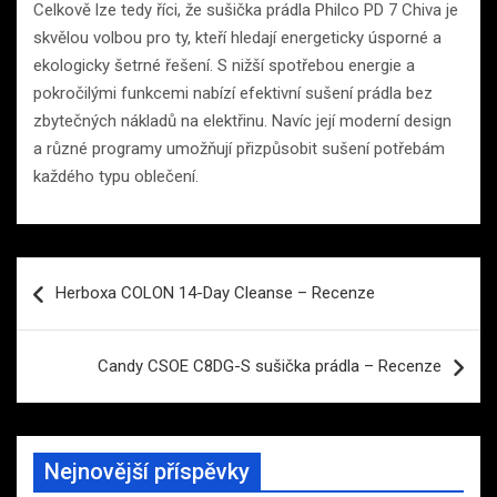
Celkově lze tedy říci, že sušička prádla Philco PD 7 Chiva je
skvělou volbou pro ty, kteří hledají energeticky úsporné a
ekologicky šetrné řešení. S nižší spotřebou energie a
pokročilými funkcemi nabízí efektivní sušení prádla bez
zbytečných nákladů na elektřinu. Navíc její moderní design
a různé programy umožňují přizpůsobit sušení potřebám
každého typu oblečení.
Navigace
Herboxa COLON 14-Day Cleanse – Recenze
pro
příspěvek
Candy CSOE C8DG-S sušička prádla – Recenze
Nejnovější příspěvky