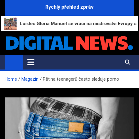
Skip
Rychlý přehled zpráv
to
content
Lurdes Gloria Manuel se vrací na mistrovství Evropy s novou 
Digital-News.cz
Informační a zpravodajský portál
Home
Magazín
Pětina teenagerů často sleduje porno