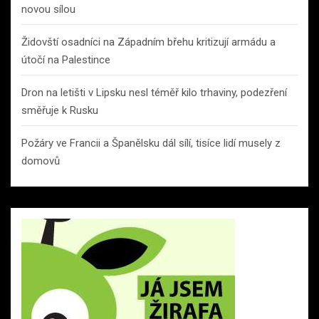
novou sílou
Židovští osadníci na Západním břehu kritizují armádu a
útočí na Palestince
Dron na letišti v Lipsku nesl téměř kilo trhaviny, podezření
směřuje k Rusku
Požáry ve Francii a Španělsku dál sílí, tisíce lidí musely z
domovů