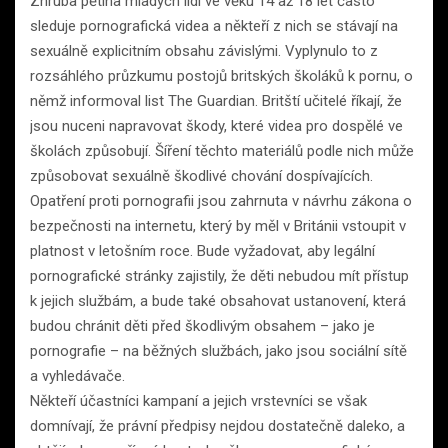
Zhruba pětina mladých lidí ve věku 14 až 18 let často
sleduje pornografická videa a někteří z nich se stávají na
sexuálně explicitním obsahu závislými. Vyplynulo to z
rozsáhlého průzkumu postojů britských školáků k pornu, o
němž informoval list The Guardian. Britští učitelé říkají, že
jsou nuceni napravovat škody, které videa pro dospělé ve
školách způsobují. Šíření těchto materiálů podle nich může
způsobovat sexuálně škodlivé chování dospívajících.
Opatření proti pornografii jsou zahrnuta v návrhu zákona o
bezpečnosti na internetu, který by měl v Británii vstoupit v
platnost v letošním roce. Bude vyžadovat, aby legální
pornografické stránky zajistily, že děti nebudou mít přístup
k jejich službám, a bude také obsahovat ustanovení, která
budou chránit děti před škodlivým obsahem – jako je
pornografie – na běžných službách, jako jsou sociální sítě
a vyhledávače.
Někteří účastníci kampaní a jejich vrstevníci se však
domnívají, že právní předpisy nejdou dostatečně daleko, a