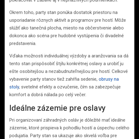
pokračovať v zábave aj v nepriaznivých podmienkach.
Okrem toho, party stan ponúka dostatok priestoru na
usporiadanie rôznych aktivít a programov pre hostí. Môže
slúžiť ako tanečná plocha, miesto na občerstvenie alebo
dokonca ako scéna pre hudobné vystúpenia či divadelné
predstavenia.
Vďaka možnosti individuálnej výzdoby a aranžovania sa dá
tento stan prispôsobiť štýlu konkrétnej oslavy a urobiť ju
ešte osobitejšou a nezabudnuteľnejšou pre hostí. Celkové
vybavenie party stanov tiež zahŕňa sedenie,
obrusy na
stoly
, svetelné efekty a ozvučenie, čím sa zabezpečuje
komfort a dobrá nálada po celý večer.
Ideálne zázemie pre oslavy
Pri organizovaní záhradných osláv je dôležité mať ideálne
zázemie, ktoré prispieva k pohodliu hostí a úspechu celého
podujatia. Party stan sa ukazuje ako skvelá voľba pre