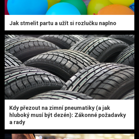
Jak stmelit partu a užít si rozlučku naplno
Kdy přezout na zimní pneumatiky (a jak
hluboký musí být dezén): Zákonné požadavky
a rady