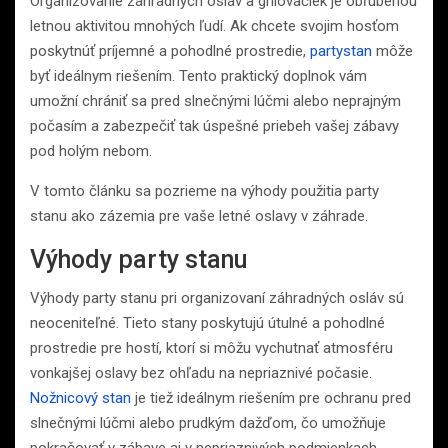
Organizovanie záhradných osláv a grilovačiek je obľúbenou
letnou aktivitou mnohých ľudí. Ak chcete svojim hosťom
poskytnúť príjemné a pohodlné prostredie,
partystan
môže
byť ideálnym riešením. Tento praktický doplnok vám
umožní chrániť sa pred slnečnými lúčmi alebo neprajným
počasím a zabezpečiť tak úspešné priebeh vašej zábavy
pod holým nebom.
V tomto článku sa pozrieme na výhody použitia party
stanu ako zázemia pre vaše letné oslavy v záhrade.
Výhody party stanu
Výhody party stanu pri organizovaní záhradných osláv sú
neoceniteľné. Tieto stany poskytujú útulné a pohodlné
prostredie pre hostí, ktorí si môžu vychutnať atmosféru
vonkajšej oslavy bez ohľadu na nepriaznivé počasie.
Nožnicový stan
je tiež ideálnym riešením pre ochranu pred
slnečnými lúčmi alebo prudkým dažďom, čo umožňuje