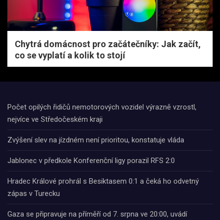
Chytrá domácnost pro začátečníky: Jak začít,
co se vyplatí a kolik to stojí
Počet opilých řidičů nemotorových vozidel výrazně vzrostl,
nejvíce ve Středočeském kraji
Zvýšení slev na jízdném není prioritou, konstatuje vláda
Jablonec v předkole Konferenční ligy porazil RFS 2:0
Hradec Králové prohrál s Besiktasem 0:1 a čeká ho odvetný
zápas v Turecku
Gaza se připravuje na příměří od 7. srpna ve 20:00, uvádí