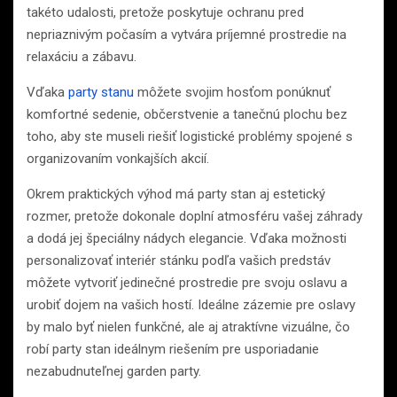
takéto udalosti, pretože poskytuje ochranu pred
nepriaznivým počasím a vytvára príjemné prostredie na
relaxáciu a zábavu.
Vďaka
party stanu
môžete svojim hosťom ponúknuť
komfortné sedenie, občerstvenie a tanečnú plochu bez
toho, aby ste museli riešiť logistické problémy spojené s
organizovaním vonkajších akcií.
Okrem praktických výhod má party stan aj estetický
rozmer, pretože dokonale doplní atmosféru vašej záhrady
a dodá jej špeciálny nádych elegancie. Vďaka možnosti
personalizovať interiér stánku podľa vašich predstáv
môžete vytvoriť jedinečné prostredie pre svoju oslavu a
urobiť dojem na vašich hostí. Ideálne zázemie pre oslavy
by malo byť nielen funkčné, ale aj atraktívne vizuálne, čo
robí party stan ideálnym riešením pre usporiadanie
nezabudnuteľnej garden party.