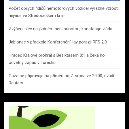
Počet opilých řidičů nemotorových vozidel výrazně vzrostl,
nejvíce ve Středočeském kraji
Zvýšení slev na jízdném není prioritou, konstatuje vláda
Jablonec v předkole Konferenční ligy porazil RFS 2:0
Hradec Králové prohrál s Besiktasem 0:1 a čeká ho
odvetný zápas v Turecku
Gaza se připravuje na příměří od 7. srpna ve 20:00, uvádí
Reuters