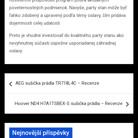
hostiteľovi prispôsobiť program podľa aktuálnych
poveternostných podmienok. Navyše, party stan môže byť
ľahko zdobený a upravený podľa témy oslavy, čím pridáva
dojemnosti celej udalosti.
Preto je vhodné investovať do kvalitného party stanu ako
nevyhnutnej súčasti úspešne usporiadanej záhradnej
oslavy.
Navigace
AEG sušička prádla TR718L4C – Recenze
pro
příspěvek
Hoover ND4 H7A1TSBEX-S sušička prádla – Recenze
Nejnovější příspěvky