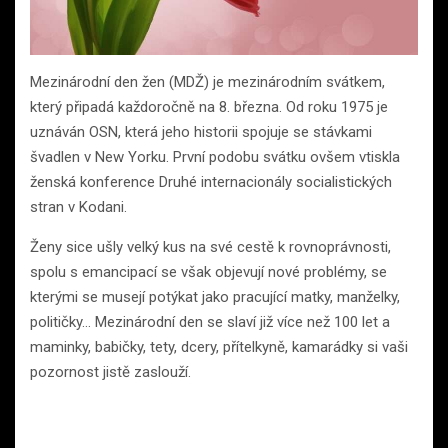
Mezinárodní den žen (MDŽ) je mezinárodním svátkem,
který připadá každoročně na 8. března. Od roku 1975 je
uznáván OSN, která jeho historii spojuje se stávkami
švadlen v New Yorku. První podobu svátku ovšem vtiskla
ženská konference Druhé internacionály socialistických
stran v Kodani.
Ženy sice ušly velký kus na své cestě k rovnoprávnosti,
spolu s emancipací se však objevují nové problémy, se
kterými se musejí potýkat jako pracující matky, manželky,
političky… Mezinárodní den se slaví již více než 100 let a
maminky, babičky, tety, dcery, přítelkyně, kamarádky si vaši
pozornost jistě zaslouží.