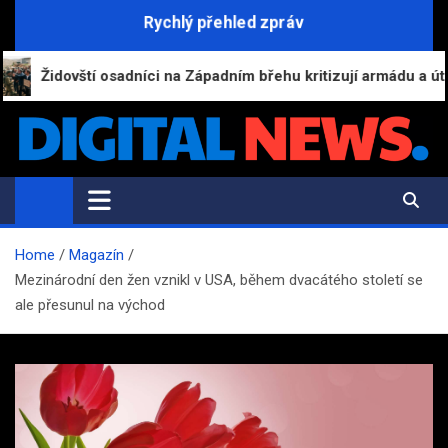
Skip
Rychlý přehled zpráv
to
content
Židovští osadníci na Západním břehu kritizují armádu a útočí na
Digital-News.cz
Informační a zpravodajský portál
Home
Magazín
Mezinárodní den žen vznikl v USA, během dvacátého století se
ale přesunul na východ