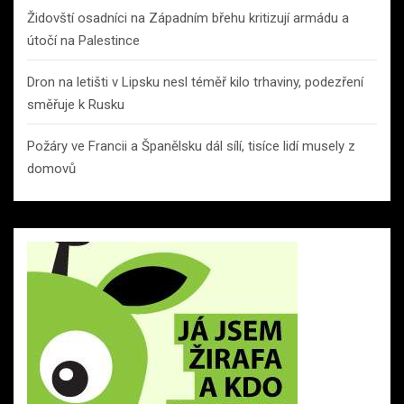
Židovští osadníci na Západním břehu kritizují armádu a
útočí na Palestince
Dron na letišti v Lipsku nesl téměř kilo trhaviny, podezření
směřuje k Rusku
Požáry ve Francii a Španělsku dál sílí, tisíce lidí musely z
domovů