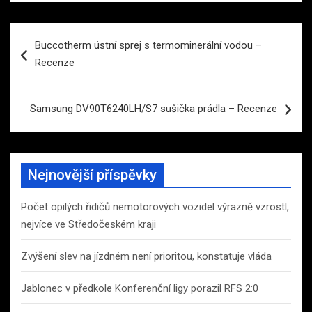
Navigace
Buccotherm ústní sprej s termominerální vodou –
pro
Recenze
příspěvek
Samsung DV90T6240LH/S7 sušička prádla – Recenze
Nejnovější příspěvky
Počet opilých řidičů nemotorových vozidel výrazně vzrostl,
nejvíce ve Středočeském kraji
Zvýšení slev na jízdném není prioritou, konstatuje vláda
Jablonec v předkole Konferenční ligy porazil RFS 2:0