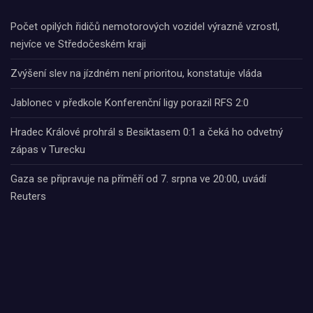
Počet opilých řidičů nemotorových vozidel výrazně vzrostl,
nejvíce ve Středočeském kraji
Zvýšení slev na jízdném není prioritou, konstatuje vláda
Jablonec v předkole Konferenční ligy porazil RFS 2:0
Hradec Králové prohrál s Besiktasem 0:1 a čeká ho odvetný
zápas v Turecku
Gaza se připravuje na příměří od 7. srpna ve 20:00, uvádí
Reuters