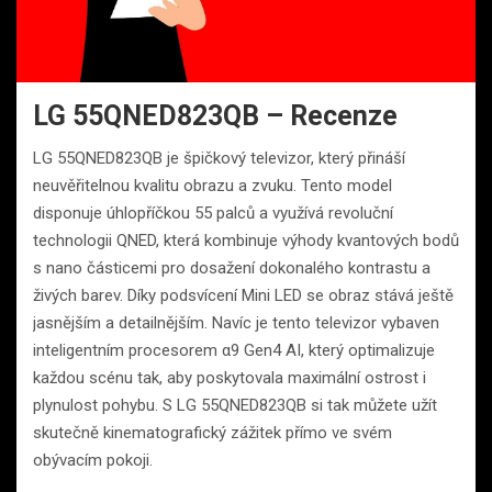
LG 55QNED823QB – Recenze
LG 55QNED823QB je špičkový televizor, který přináší
neuvěřitelnou kvalitu obrazu a zvuku. Tento model
disponuje úhlopříčkou 55 palců a využívá revoluční
technologii QNED, která kombinuje výhody kvantových bodů
s nano částicemi pro dosažení dokonalého kontrastu a
živých barev. Díky podsvícení Mini LED se obraz stává ještě
jasnějším a detailnějším. Navíc je tento televizor vybaven
inteligentním procesorem α9 Gen4 AI, který optimalizuje
každou scénu tak, aby poskytovala maximální ostrost i
plynulost pohybu. S LG 55QNED823QB si tak můžete užít
skutečně kinematografický zážitek přímo ve svém
obývacím pokoji.