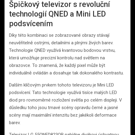
Špičkový televizor s revoluční
technologií QNED a Mini LED
podsvícením
Díky této kombinaci se zobrazované obrazy stávají
neuvěřitelně ostrými, detailními a plnými živých barev.
Technologie QNED využívá kvantovou bodovou vrstvu,
která umožňuje precizní kontrolu nad světlem na
obrazovce. To znamená, že každý pixel může být
individuálně ovládán a dosahuje tak dokonalého kontrastu.
Dalším klíčovým prvkem tohoto televizoru je Mini LED
podsvícení. Tato technologie využívá tisíce malých LED
diod pro rovnoměrné rozložení světla po celém displeji. V
důsledku toho jsou tmavé scény opravdu černé a jasné
scény mají maximální intenzitu bez jakékoli deformace
barev.
Televizor LG 55QNED823QB nabídne divákovi úchvatnou