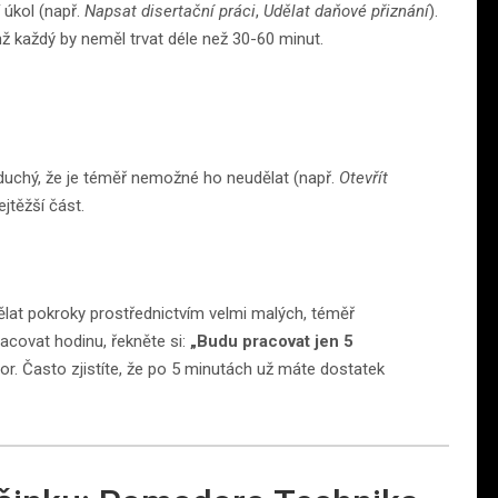
 úkol (např.
Napsat disertační práci
,
Udělat daňové přiznání
).
chž každý by neměl trvat déle než 30-60 minut.
oduchý, že je téměř nemožné ho neudělat (např.
Otevřít
ejtěžší část.
ělat pokroky prostřednictvím velmi malých, téměř
racovat hodinu, řekněte si:
„Budu pracovat jen 5
or. Často zjistíte, že po 5 minutách už máte dostatek