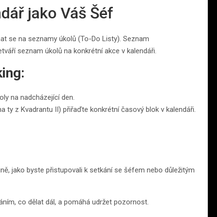
dář jako Váš Šéf
hat se na seznamy úkolů (To-Do Listy). Seznam
tváří seznam úkolů na konkrétní akce v kalendáři.
ing:
oly na nadcházející den.
y z Kvadrantu II) přiřaďte konkrétní časový blok v kalendáři.
ně, jako byste přistupovali k setkání se šéfem nebo důležitým
áním, co dělat dál, a pomáhá udržet pozornost.