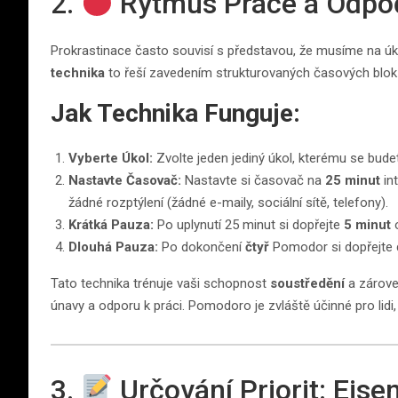
2.
Rytmus Práce a Odpo
Prokrastinace často souvisí s představou, že musíme na ú
technika
to řeší zavedením strukturovaných časových bloků,
Jak Technika Funguje:
Vyberte Úkol:
Zvolte jeden jediný úkol, kterému se bude
Nastavte Časovač:
Nastavte si časovač na
25 minut
in
žádné rozptýlení (žádné e-maily, sociální sítě, telefony).
Krátká Pauza:
Po uplynutí 25 minut si dopřejte
5 minut
o
Dlouhá Pauza:
Po dokončení
čtyř
Pomodor si dopřejte de
Tato technika trénuje vaši schopnost
soustředění
a zárove
únavy a odporu k práci. Pomodoro je zvláště účinné pro lidi,
3.
Určování Priorit: Eis