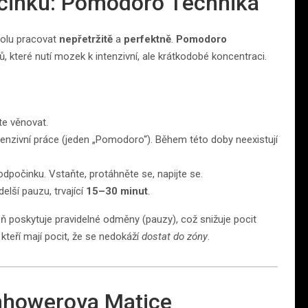
činku: Pomodoro Technika
kolu pracovat
nepřetržitě
a
perfektně
.
Pomodoro
 které nutí mozek k intenzivní, ale krátkodobé koncentraci.
te věnovat.
tenzivní práce (jeden „Pomodoro“). Během této doby neexistují
dpočinku. Vstaňte, protáhněte se, napijte se.
lší pauzu, trvající
15–30 minut
.
ň poskytuje pravidelné odměny (pauzy), což snižuje pocit
 kteří mají pocit, že se nedokáží
dostat do zóny
.
enhowerova Matice