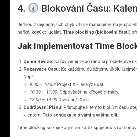
4.
Blokování Času: Kalen
Jednou z nejčastějších chyb v time managementu je spolé
neříká,
kdy
úkol udělat.
Time blocking (blokování času)
pře
Jak Implementovat Time Block
Denní Revize:
Každý večer nebo ráno si projděte své úk
Rezervace Času:
Ke každému důležitému úkolu (zejména t
Např.:
9:00 – 10:30:
Projekt X – analýza dat.
10:30 – 11:00:
Odpovědět na klíčové e-maily.
13:00 – 14:00:
Cvičení / Oběd.
Dodržování Plánu:
Přistupujte k těmto blokům času stej
klientem.
Tato schůzka je s vámi a vašimi cíli.
Time blocking snižuje kognitivní zátěž spojenou s rozhodov