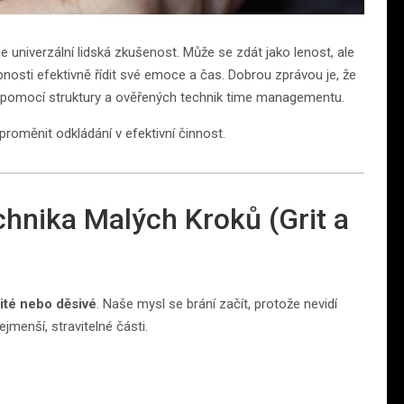
je univerzální lidská zkušenost. Může se zdát jako lenost, ale
nosti efektivně řídit své emoce a čas. Dobrou zprávou je, že
tu pomocí struktury a ověřených technik time managementu.
roměnit odkládání v efektivní činnost.
chnika Malých Kroků (Grit a
ité nebo děsivé
. Naše mysl se brání začít, protože nevidí
ejmenší, stravitelné části.