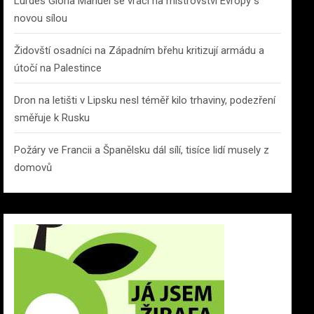
Lurdes Gloria Manuel se vrací na mistrovství Evropy s
novou sílou
Židovští osadníci na Západním břehu kritizují armádu a
útočí na Palestince
Dron na letišti v Lipsku nesl téměř kilo trhaviny, podezření
směřuje k Rusku
Požáry ve Francii a Španělsku dál sílí, tisíce lidí musely z
domovů