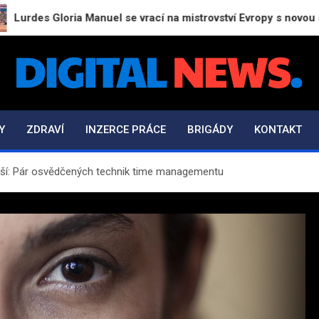
ria Manuel se vrací na mistrovství Evropy s novou sílou
Digital-News.cz
Informační a zpravodajský portál
Y
ZDRAVÍ
INZERCE PRÁCE
BRIGÁDY
KONTAKT
nější: Pár osvědčených technik time managementu