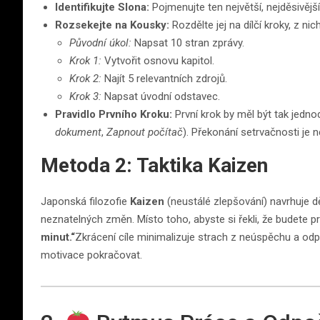
Identifikujte Slona:
Pojmenujte ten největší, nejděsivější
Rozsekejte na Kousky:
Rozdělte jej na dílčí kroky, z ni
Původní úkol:
Napsat 10 stran zprávy.
Krok 1:
Vytvořit osnovu kapitol.
Krok 2:
Najít 5 relevantních zdrojů.
Krok 3:
Napsat úvodní odstavec.
Pravidlo Prvního Kroku:
První krok by měl být tak jedn
dokument
,
Zapnout počítač
). Překonání setrvačnosti je n
Metoda 2: Taktika Kaizen
Japonská filozofie
Kaizen
(neustálé zlepšování) navrhuje d
neznatelných změn. Místo toho, abyste si řekli, že budete p
minut.“
Zkrácení cíle minimalizuje strach z neúspěchu a odp
motivace pokračovat.