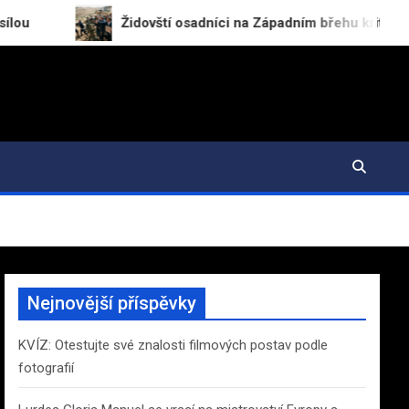
Židovští osadníci na Západním břehu kritizují armádu a út
Nejnovější příspěvky
KVÍZ: Otestujte své znalosti filmových postav podle
fotografií