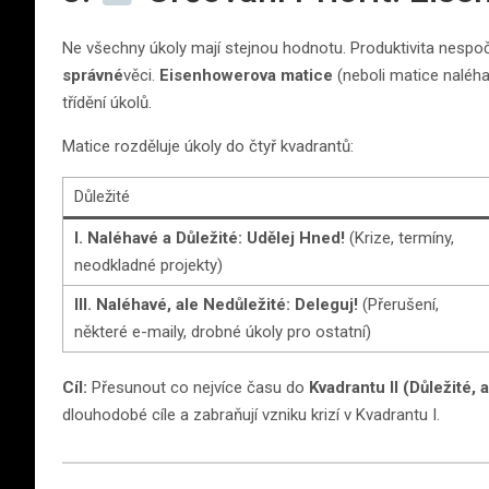
Ne všechny úkoly mají stejnou hodnotu. Produktivita nespoč
správné
věci.
Eisenhowerova matice
(neboli matice naléha
třídění úkolů.
Matice rozděluje úkoly do čtyř kvadrantů:
Důležité
I. Naléhavé a Důležité:
Udělej Hned!
(Krize, termíny,
neodkladné projekty)
III. Naléhavé, ale Nedůležité:
Deleguj!
(Přerušení,
některé e-maily, drobné úkoly pro ostatní)
Cíl:
Přesunout co nejvíce času do
Kvadrantu II (Důležité,
dlouhodobé cíle a zabraňují vzniku krizí v Kvadrantu I.