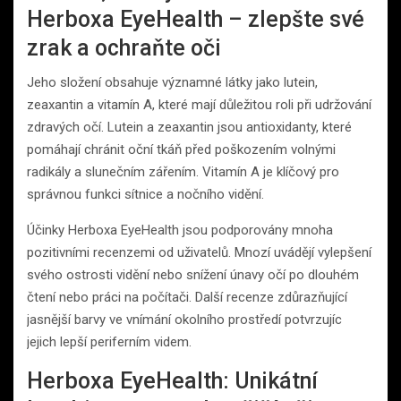
Herboxa EyeHealth – zlepšte své
zrak a ochraňte oči
Jeho složení obsahuje významné látky jako lutein,
zeaxantin a vitamín A, které mají důležitou roli při udržování
zdravých očí. Lutein a zeaxantin jsou antioxidanty, které
pomáhají chránit oční tkáň před poškozením volnými
radikály a slunečním zářením. Vitamín A je klíčový pro
správnou funkci sítnice a nočního vidění.
Účinky Herboxa EyeHealth jsou podporovány mnoha
pozitivními recenzemi od uživatelů. Mnozí uvádějí vylepšení
svého ostrosti vidění nebo snížení únavy očí po dlouhém
čtení nebo práci na počítači. Další recenze zdůrazňující
jasnější barvy ve vnímání okolního prostředí potvrzujíc
jejich lepší periferním videm.
Herboxa EyeHealth: Unikátní