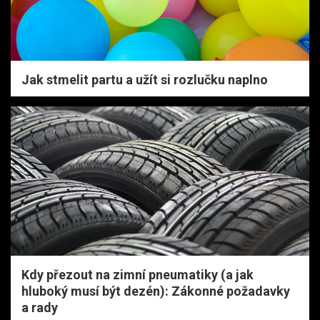
Jak stmelit partu a užít si rozlučku naplno
Kdy přezout na zimní pneumatiky (a jak
hluboký musí být dezén): Zákonné požadavky
a rady