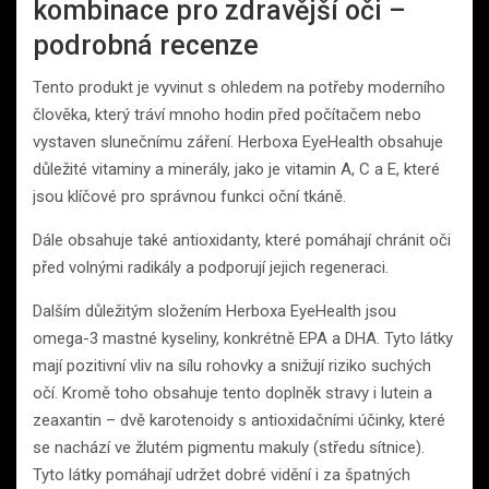
kombinace pro zdravější oči –
podrobná recenze
Tento produkt je vyvinut s ohledem na potřeby moderního
člověka, který tráví mnoho hodin před počítačem nebo
vystaven slunečnímu záření. Herboxa EyeHealth obsahuje
důležité vitaminy a minerály, jako je vitamin A, C a E, které
jsou klíčové pro správnou funkci oční tkáně.
Dále obsahuje také antioxidanty, které pomáhají chránit oči
před volnými radikály a podporují jejich regeneraci.
Dalším důležitým složením Herboxa EyeHealth jsou
omega-3 mastné kyseliny, konkrétně EPA a DHA. Tyto látky
mají pozitivní vliv na sílu rohovky a snižují riziko suchých
očí. Kromě toho obsahuje tento doplněk stravy i lutein a
zeaxantin – dvě karotenoidy s antioxidačními účinky, které
se nachází ve žlutém pigmentu makuly (středu sítnice).
Tyto látky pomáhají udržet dobré vidění i za špatných