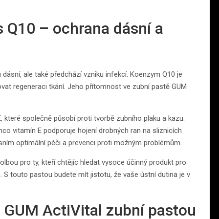
s Q10 – ochrana dásní a
ásní, ale také předchází vzniku infekcí. Koenzym Q10 je
vat regeneraci tkání. Jeho přítomnost ve zubní pastě GUM
E, které společně působí proti tvorbě zubního plaku a kazu.
tímco vitamín E podporuje hojení drobných ran na sliznicích
 dásním optimální péči a prevenci proti možným problémům.
olbou pro ty, kteří chtějíc hledat vysoce účinný produkt pro
S touto pastou budete mít jistotu, že vaše ústní dutina je v
s GUM ActiVital zubní pastou