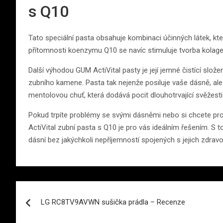
s Q10
Tato speciální pasta obsahuje kombinaci účinných látek, kte
přítomnosti koenzymu Q10 se navíc stimuluje tvorba kolage
Další výhodou GUM ActiVital pasty je její jemné čistící slože
zubního kamene. Pasta tak nejenže posiluje vaše dásně, ale 
mentolovou chuť, která dodává pocit dlouhotrvající svěžesti
Pokud trpíte problémy se svými dásněmi nebo si chcete prost
ActiVital zubní pasta s Q10 je pro vás ideálním řešením. S 
dásní bez jakýchkoli nepříjemností spojených s jejich zdrav
Navigace
LG RC8TV9AVWN sušička prádla – Recenze
pro