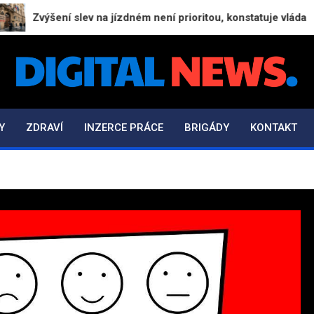
Zvýšení slev na jízdném není prioritou, konstatuje vláda
Digital-News.cz
Informační a zpravodajský portál
Y
ZDRAVÍ
INZERCE PRÁCE
BRIGÁDY
KONTAKT