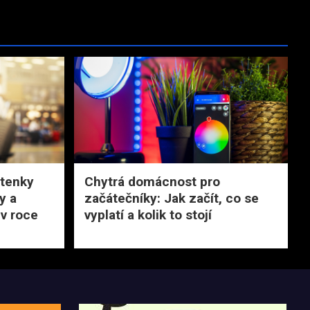
etenky
Chytrá domácnost pro
ky a
začátečníky: Jak začít, co se
 v roce
vyplatí a kolik to stojí