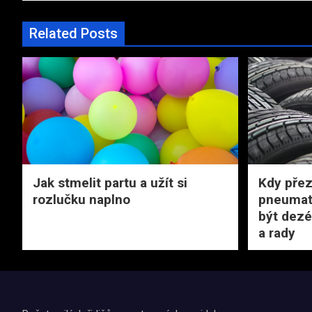
příspěvek
Related Posts
Jak stmelit partu a užít si
Kdy přez
rozlučku naplno
pneumati
být dezé
a rady