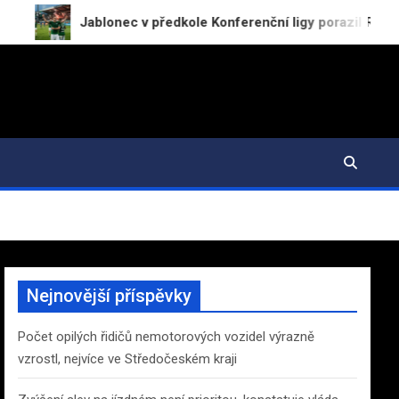
Jablonec v předkole Konferenční ligy porazil RFS 2:0
Nejnovější příspěvky
Počet opilých řidičů nemotorových vozidel výrazně
vzrostl, nejvíce ve Středočeském kraji