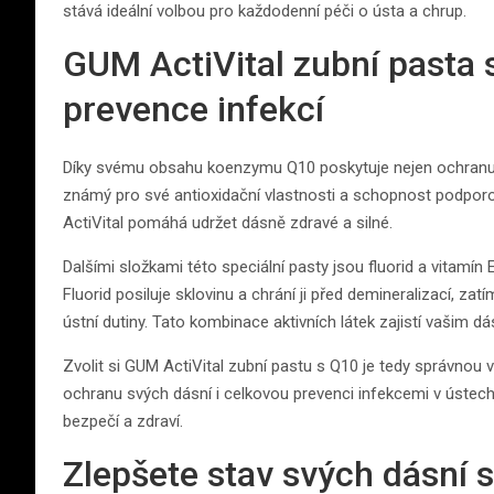
stává ideální volbou pro každodenní péči o ústa a chrup.
GUM ActiVital zubní pasta 
prevence infekcí
Díky svému obsahu koenzymu Q10 poskytuje nejen ochranu d
známý pro své antioxidační vlastnosti a schopnost podporo
ActiVital pomáhá udržet dásně zdravé a silné.
Dalšími složkami této speciální pasty jsou fluorid a vitamín 
Fluorid posiluje sklovinu a chrání ji před demineralizací, za
ústní dutiny. Tato kombinace aktivních látek zajistí vašim
Zvolit si GUM ActiVital zubní pastu s Q10 je tedy správnou v
ochranu svých dásní i celkovou prevenci infekcemi v ústech. 
bezpečí a zdraví.
Zlepšete stav svých dásní 