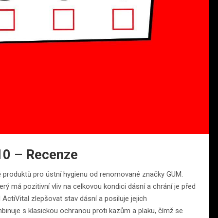
10 – Recenze
dě produktů pro ústní hygienu od renomované značky GUM.
ý má pozitivní vliv na celkovou kondici dásní a chrání je před
ctiVital zlepšovat stav dásní a posiluje jejich
binuje s klasickou ochranou proti kazům a plaku, čímž se