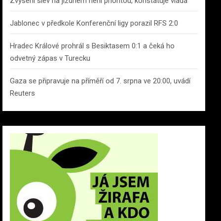
Zvýšení slev na jízdném není prioritou, konstatuje vláda
Jablonec v předkole Konferenční ligy porazil RFS 2:0
Hradec Králové prohrál s Besiktasem 0:1 a čeká ho
odvetný zápas v Turecku
Gaza se připravuje na příměří od 7. srpna ve 20:00, uvádí
Reuters