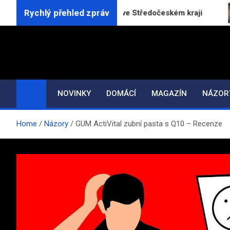
Skip
Rychlý přehled zpráv
l výrazně vzrostl, nejvíce ve Středočeském kraji
to
content
NOVINKY
DOMÁCÍ
MAGAZÍN
NÁZOR
Home
Názory
GUM ActiVital zubní pasta s Q10 – Recenze