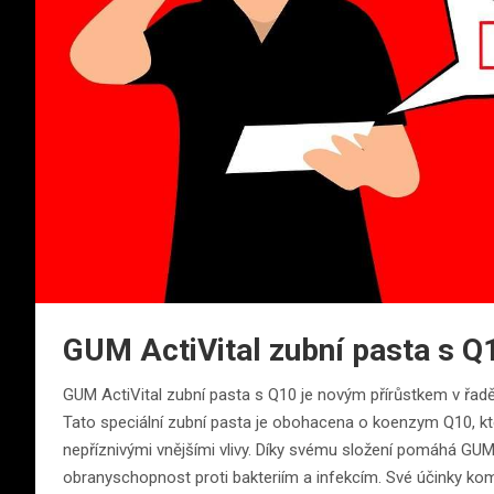
GUM ActiVital zubní pasta s Q
GUM ActiVital zubní pasta s Q10 je novým přírůstkem v řa
Tato speciální zubní pasta je obohacena o koenzym Q10, kter
nepříznivými vnějšími vlivy. Díky svému složení pomáhá GUM A
obranyschopnost proti bakteriím a infekcím. Své účinky kom