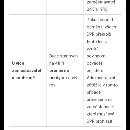
zaměstnavatel
24,8%+9%).
Pokud součet
odměn u všech
DPP překročí
tento limit,
vzniká
Bude stanoven
povinnost
U více
na
40 %
odvádět
zaměstnavatel
průměrné
pojištění.
ů souhrnně
mzdy
pro daný
Administrativní
rok.
zátěž je v tomto
případě
přenesena na
zaměstnance,
který musí svá
DPP prohlásit.