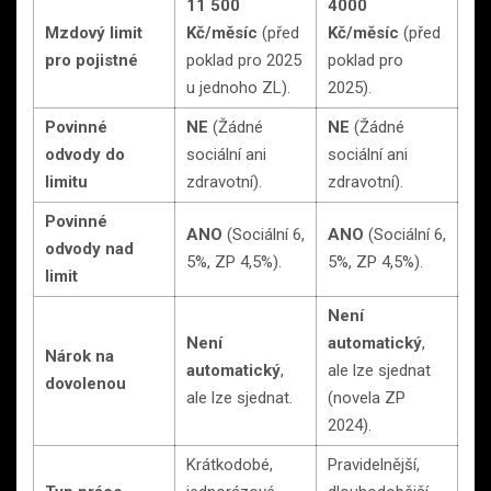
11 500
4000
Mzdový limit
Kč/měsíc
(před
Kč/měsíc
(před
pro pojistné
poklad pro 2025
poklad pro
u jednoho ZL).
2025).
Povinné
NE
(Žádné
NE
(Žádné
odvody do
sociální ani
sociální ani
limitu
zdravotní).
zdravotní).
Povinné
ANO
(Sociální 6,
ANO
(Sociální 6,
odvody nad
5%, ZP 4,5%).
5%, ZP 4,5%).
limit
Není
Není
automatický
,
Nárok na
automatický
,
ale lze sjednat
dovolenou
ale lze sjednat.
(novela ZP
2024).
Krátkodobé,
Pravidelnější,