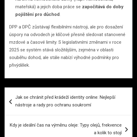
mateřská) a jejich doba práce se
započítává do doby
pojištění pro důchod
.
DPP a DPČ zůstávají flexibilními nástroji, ale pro dosažení
úspory na odvodech je klíčové přesně sledovat stanovené
mzdové a časové limity. S legislativními změnami v roce
2025 se systém stává složitějším, zejména v oblasti
souběhu dohod, ale stále nabízí výhodné podmínky pro
přivýdělek.
Navigace
Jak se chránit před krádeží identity online: Nejlepší
pro
nástroje a rady pro ochranu soukromí
příspěvek
Kdy je ideální čas na výměnu oleje: Typy olejů, frekvence
a kolik to stojí