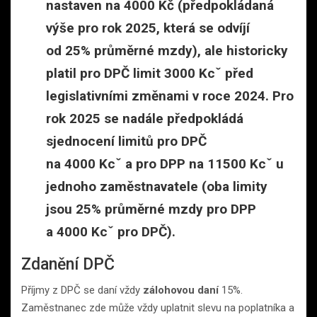
nastaven na
4000 Kč
(předpokládaná
výše pro rok 2025, která se odvíjí
od 25% průměrné mzdy), ale historicky
platil pro DPČ limit 3000 Kcˇ před
legislativními změnami v roce 2024. Pro
rok 2025 se nadále předpokládá
sjednocení limitů pro
DPČ
na 4000 Kcˇ
a pro
DPP na 11500 Kcˇ
u
jednoho zaměstnavatele (oba limity
jsou 25% průměrné mzdy pro DPP
a 4000 Kcˇ pro DPČ).
Zdanění DPČ
Příjmy z DPČ se daní vždy
zálohovou daní
15%.
Zaměstnanec zde může vždy uplatnit slevu na poplatníka a