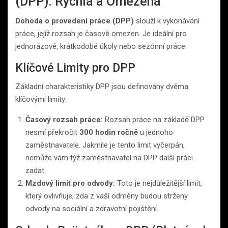
(DPP): Rychlá a Omezená
Dohoda o provedení práce (DPP)
slouží k vykonávání
práce, jejíž rozsah je časově omezen. Je ideální pro
jednorázové, krátkodobé úkoly nebo sezónní práce.
Klíčové Limity pro DPP
Základní charakteristiky DPP jsou definovány dvěma
klíčovými limity:
Časový rozsah práce:
Rozsah práce na základě DPP
nesmí překročit
300 hodin ročně
u jednoho
zaměstnavatele. Jakmile je tento limit vyčerpán,
nemůže vám týž zaměstnavatel na DPP další práci
zadat.
Mzdový limit pro odvody:
Toto je nejdůležitější limit,
který ovlivňuje, zda z vaší odměny budou strženy
odvody na sociální a zdravotní pojištění.