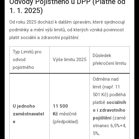
Odvody Pojistného u DPP (Platné od
1. 1. 2025)
Od roku 2025 dochází k dalším úpravám, které sjednocují
podmínky a mění výši limitů, od kterých vzniká povinnost
platit sociální a zdravotní pojištění:
Typ Limitů pro
Důsledek
odvod
Výše limitu 2025
překročení limitu
pojistného
Odměna nad
limit (např. 11
501 Kč) podléhá
platbě
sociálníh
U jednoho
11 500
o i zdravotního
zaměstnavatel
Kč
měsíčně
pojištění
(zamě
e
(předpoklad)
stnanec 6,5%+4,
5%,