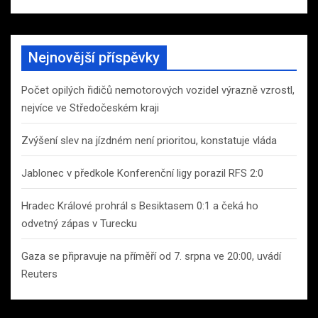
Nejnovější příspěvky
Počet opilých řidičů nemotorových vozidel výrazně vzrostl,
nejvíce ve Středočeském kraji
Zvýšení slev na jízdném není prioritou, konstatuje vláda
Jablonec v předkole Konferenční ligy porazil RFS 2:0
Hradec Králové prohrál s Besiktasem 0:1 a čeká ho
odvetný zápas v Turecku
Gaza se připravuje na příměří od 7. srpna ve 20:00, uvádí
Reuters