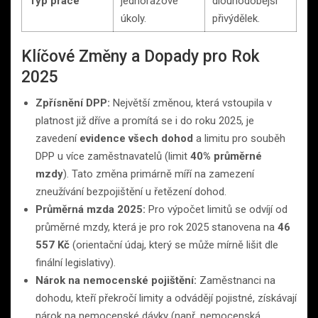
Typ práce
jednorázové
dlouhodobější
úkoly.
přivýdělek.
Klíčové Změny a Dopady pro Rok
2025
Zpřísnění DPP:
Největší změnou, která vstoupila v
platnost již dříve a promítá se i do roku 2025, je
zavedení
evidence všech dohod
a limitu pro souběh
DPP u více zaměstnavatelů (limit
40% průměrné
mzdy
). Tato změna primárně míří na zamezení
zneužívání bezpojištění u řetězení dohod.
Průměrná mzda 2025:
Pro výpočet limitů se odvíjí od
průměrné mzdy, která je pro rok 2025 stanovena na
46
557 Kč
(orientační údaj, který se může mírně lišit dle
finální legislativy).
Nárok na nemocenské pojištění:
Zaměstnanci na
dohodu, kteří překročí limity a odvádějí pojistné, získávají
nárok na nemocenské dávky (např. nemocenská,