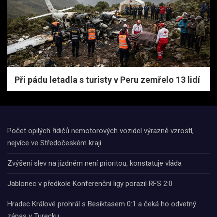
Při pádu letadla s turisty v Peru zemřelo 13 lidí
Počet opilých řidičů nemotorových vozidel výrazně vzrostl,
nejvíce ve Středočeském kraji
Zvýšení slev na jízdném není prioritou, konstatuje vláda
Jablonec v předkole Konferenční ligy porazil RFS 2:0
Hradec Králové prohrál s Besiktasem 0:1 a čeká ho odvetný
zápas v Turecku