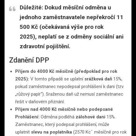
Důležité:
Dokud měsíční odměna u
jednoho zaměstnavatele nepřekročí
11
500 Kč
(očekávaná výše pro rok
2025),
neplatí
se z odměny sociální ani
zdravotní pojištění.
Zdanění DPP
Příjem do 4000 Kč měsíčně (předpoklad pro rok
2025):
V tomto případě se uplatní
srážková daň
15%,
pokud zaměstnanec nepodepsal prohlášení k dani (tzv.
„růžový papír“). Sraženou daň už nemusí zaměstnanec
řešit v daňovém přiznání.
Příjem nad 4000 Kč měsíčně nebo podepsané
Prohlášení:
Odměna podléhá
zálohové dani
15%.
Zaměstnanec, který podepsal prohlášení, může
uplatnit
slevu na poplatníka
(2570 Kcˇ měsíčně pro rok