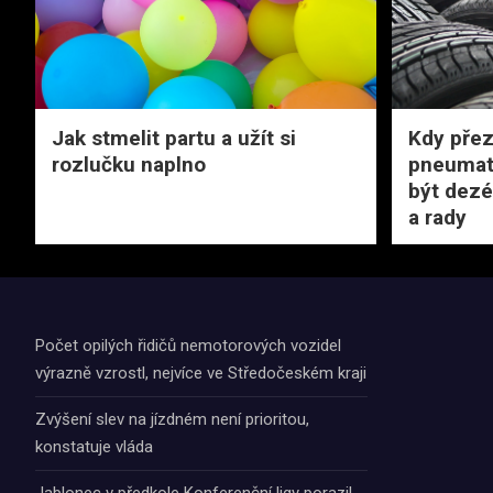
Jak stmelit partu a užít si
Kdy přez
rozlučku naplno
pneumati
být dezé
a rady
Počet opilých řidičů nemotorových vozidel
výrazně vzrostl, nejvíce ve Středočeském kraji
Zvýšení slev na jízdném není prioritou,
konstatuje vláda