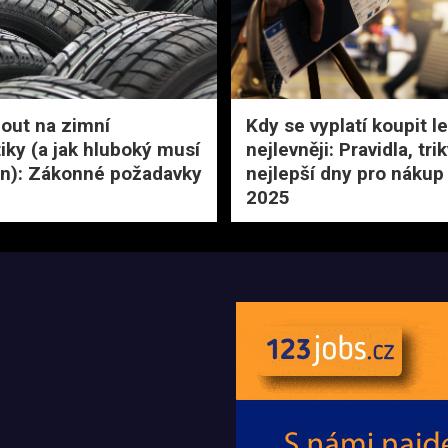
out na zimní
Kdy se vyplatí koupit l
ky (a jak hluboký musí
nejlevněji: Pravidla, tri
n): Zákonné požadavky
nejlepší dny pro nákup
2025