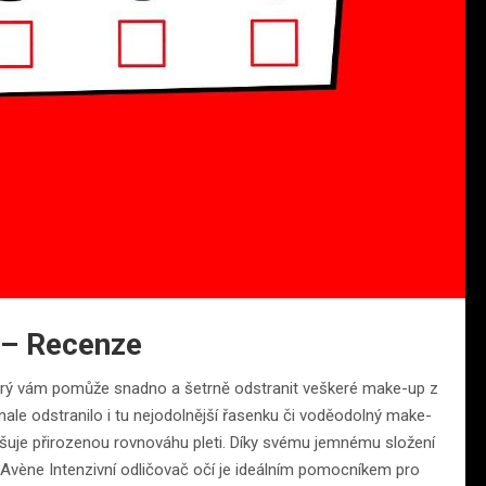
í – Recenze
který vám pomůže snadno a šetrně odstranit veškeré make-up z
onale odstranilo i tu nejodolnější řasenku či voděodolný make-
ušuje přirozenou rovnováhu pleti. Díky svému jemnému složení
í. Avène Intenzivní odličovač očí je ideálním pomocníkem pro