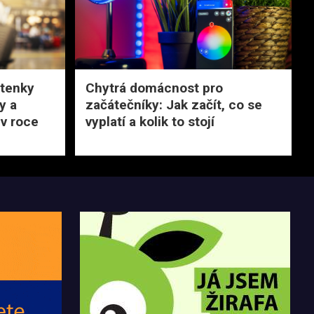
etenky
Chytrá domácnost pro
ky a
začátečníky: Jak začít, co se
 v roce
vyplatí a kolik to stojí