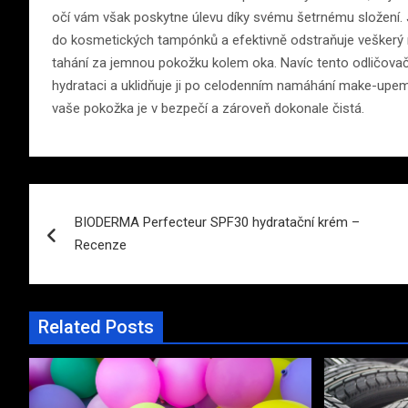
očí vám však poskytne úlevu díky svému šetrnému složení.
do kosmetických tampónků a efektivně odstraňuje veškerý 
tahání za jemnou pokožku kolem oka. Navíc tento odličovač 
hydrataci a uklidňuje ji po celodenním namáhání make-upem.
vaše pokožka je v bezpečí a zároveň dokonale čistá.
Navigace
BIODERMA Perfecteur SPF30 hydratační krém –
pro
Recenze
příspěvek
Related Posts