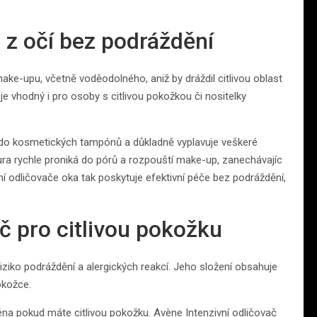
 z očí bez podráždění
ake-upu, včetně voděodolného, aniž by dráždil citlivou oblast
 vhodný i pro osoby s citlivou pokožkou či nositelky
do kosmetických tampónů a důkladně vyplavuje veškeré
xtura rychle proniká do pórů a rozpouští make-up, zanechávajíc
í odličovače oka tak poskytuje efektivní péče bez podráždění,
č pro citlivou pokožku
riziko podráždění a alergických reakcí. Jeho složení obsahuje
okožce.
a pokud máte citlivou pokožku. Avène Intenzivní odličovač