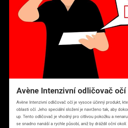
Avène Intenzivní odličovač oč
Avène Intenzivní odličovač očí je vysoce účinný produkt, 
oblasti očí. Jeho speciální složení je navrženo tak, aby dok
up. Tento odličovač je vhodný pro citlivou pokožku a nenar
se snadno nanáší a rychle působí, aniž by dráždil oční okol