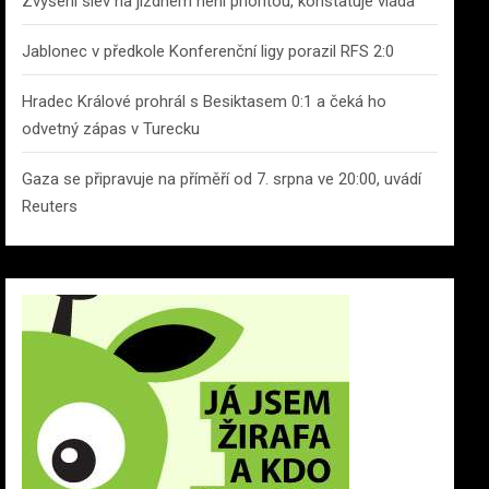
Zvýšení slev na jízdném není prioritou, konstatuje vláda
Jablonec v předkole Konferenční ligy porazil RFS 2:0
Hradec Králové prohrál s Besiktasem 0:1 a čeká ho
odvetný zápas v Turecku
Gaza se připravuje na příměří od 7. srpna ve 20:00, uvádí
Reuters