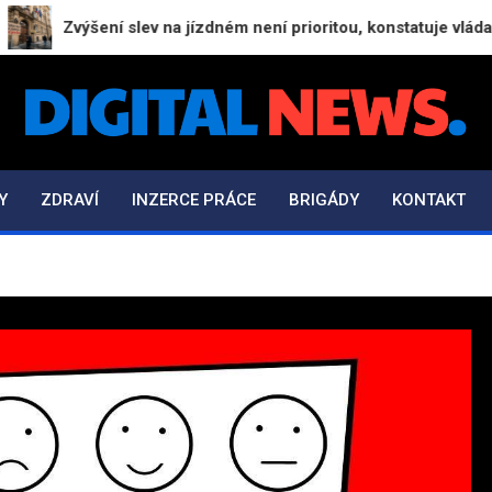
Zvýšení slev na jízdném není prioritou, konstatuje vláda
Digital-News.cz
Informační a zpravodajský portál
Y
ZDRAVÍ
INZERCE PRÁCE
BRIGÁDY
KONTAKT