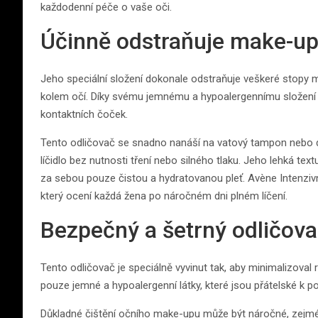
každodenní péče o vaše oči.
Účinně odstraňuje make-up
Jeho speciální složení dokonale odstraňuje veškeré stopy m
kolem očí. Díky svému jemnému a hypoalergennímu složení je
kontaktních čoček.
Tento odličovač se snadno nanáší na vatový tampon nebo 
líčidlo bez nutnosti tření nebo silného tlaku. Jeho lehká te
za sebou pouze čistou a hydratovanou pleť. Avène Intenzivn
který ocení každá žena po náročném dni plném líčení.
Bezpečný a šetrný odličova
Tento odličovač je speciálně vyvinut tak, aby minimalizoval 
pouze jemné a hypoalergenní látky, které jsou přátelské k p
Důkladné čištění očního make-upu může být náročné, zejmén