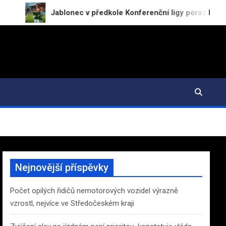
Jablonec v předkole Konferenční ligy porazil RFS 2:0
Nejnovější příspěvky
Počet opilých řidičů nemotorových vozidel výrazně
vzrostl, nejvíce ve Středočeském kraji